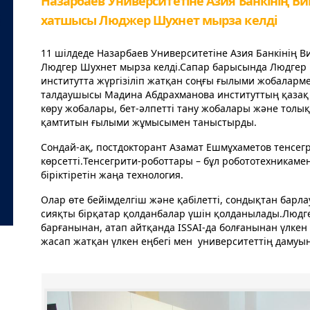
Назарбаев Университетіне Азия Банкінің Ви
хатшысы Люджер Шухнет мырза келді
11 шілдеде Назарбаев Университетіне Азия Банкінің 
Людгер Шухнет мырза келді.Сапар барысында Людгер
институтта жүргізіліп жатқан соңғы ғылыми жобаларм
талдаушысы Мадина Абдрахманова институттың қазақ т
көру жобалары, бет-әлпетті тану жобалары және тол
қамтитын ғылыми жұмысымен таныстырды.
Сондай-ақ, постдокторант Азамат Ешмұхаметов тенсе
көрсетті.Teнсегрити-роботтары – бұл робототехникам
біріктіретін жаңа технология.
Олар өте бейімделгіш және қабілетті, сондықтан барлау
сияқты бірқатар қолданбалар үшін қолданылады.Людг
барғанынан, атап айтқанда ISSAI-да болғанынан үлкен 
жасап жатқан үлкен еңбегі мен университеттің дамуына