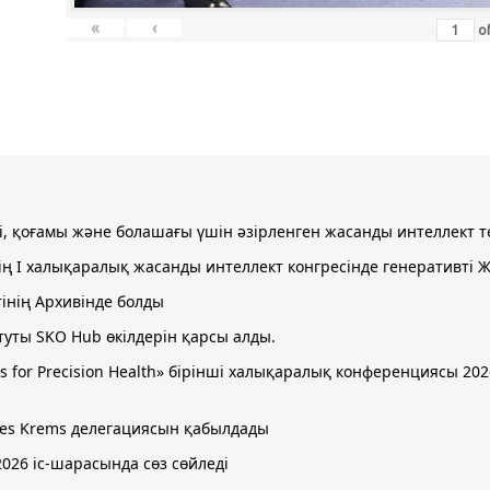
«
‹
o
рі, қоғамы және болашағы үшін әзірленген жасанды интеллект
інің І халықаралық жасанды интеллект конгресінде генеративт
тінің Архивінде болды
уты SKO Hub өкілдерін қарсы алды.
stems for Precision Health» бірінші халықаралық конференциясы 
ences Krems делегациясын қабылдады
2026 іс-шарасында сөз сөйледі