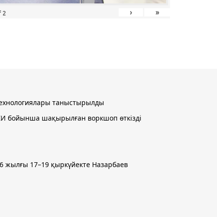
›
»
f
2
 технологиялары таныстырылды
і ЖИ бойынша шақырылған воркшоп өткізді
2026 жылғы 17–19 қыркүйекте Назарбаев