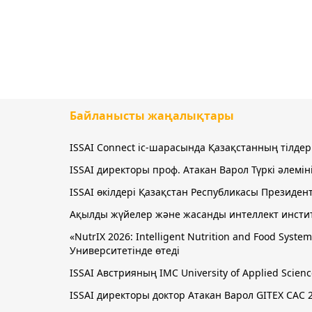
Байланысты жаңалықтары
ISSAI Connect іс-шарасында Қазақстанның тілде
ISSAI директоры проф. Атакан Варол Түркі әлем
ISSAI өкілдері Қазақстан Республикасы Президен
Ақылды жүйелер және жасанды интеллект инстит
«NutrIX 2026: Intelligent Nutrition and Food Sy
Университетінде өтеді
ISSAI Австрияның IMC University of Applied Sci
ISSAI директоры доктор Атакан Варол GITEX CAC 