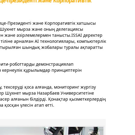
це-президенті және Корпоративтік
Вице-Президенті және Корпоративтік хатшысы
 Шухнет мырза және оның делегациясы
ен және әзірлемелермен танысты.ISSAI деректер
іліне арналған AI технологиялары, компьютерлік
ықтырылған шындық жобалары туралы ақпаратты
грити-роботтарды демонстрациялап
ен кернеулік құрылымдар принциптерін
, тексеруді қоса алғанда, мониторинг жүргізу
ер Шухнет мырза Назарбаев Университетіне
әсер алғанын білдірді. Қонақтар қызметкерлердің
 қосқан үлесін атап өтті.