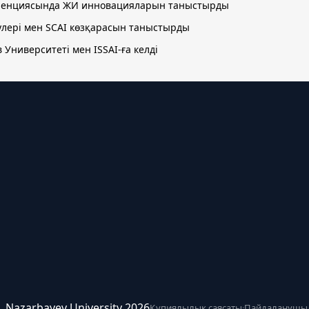
ференциясында ЖИ инновацияларын таныстырды
улері мен SCAI көзқарасын таныстырды
 Университеті мен ISSAI-ға келді
ce. Nazarbayev University 2026
Құпиялылық саясаты
·
Пайдаланушыл