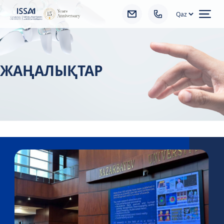
Ope
ЖАҢАЛЫҚТАР