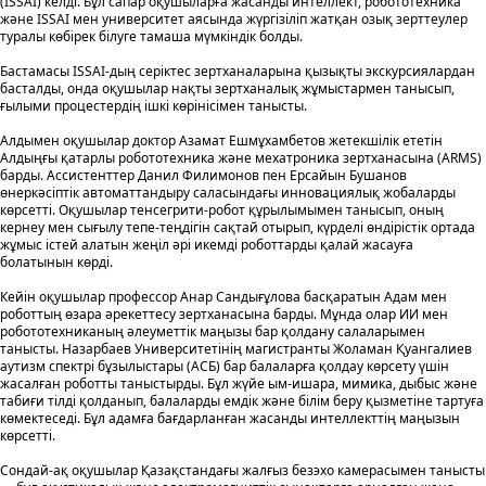
(ISSAI) келді. Бұл сапар оқушыларға жасанды интеллект, робототехника
және ISSAI мен университет аясында жүргізіліп жатқан озық зерттеулер
туралы көбірек білуге тамаша мүмкіндік болды.
Бастамасы ISSAI-дың серіктес зертханаларына қызықты экскурсиялардан
басталды, онда оқушылар нақты зертханалық жұмыстармен танысып,
ғылыми процестердің ішкі көрінісімен танысты.
Алдымен оқушылар доктор Азамат Ешмұхамбетов жетекшілік ететін
Алдыңғы қатарлы робототехника және мехатроника зертханасына (ARMS)
барды. Ассистенттер Данил Филимонов пен Ерсайын Бушанов
өнеркәсіптік автоматтандыру саласындағы инновациялық жобаларды
көрсетті. Оқушылар тенсегрити-робот құрылымымен танысып, оның
кернеу мен сығылу тепе-теңдігін сақтай отырып, күрделі өндірістік ортада
жұмыс істей алатын жеңіл әрі икемді роботтарды қалай жасауға
болатынын көрді.
Кейін оқушылар профессор Анар Сандығұлова басқаратын Адам мен
роботтың өзара әрекеттесу зертханасына барды. Мұнда олар ИИ мен
робототехниканың әлеуметтік маңызы бар қолдану салаларымен
танысты. Назарбаев Университетінің магистранты Жоламан Қуангалиев
аутизм спектрі бұзылыстары (АСБ) бар балаларға қолдау көрсету үшін
жасалған роботты таныстырды. Бұл жүйе ым-ишара, мимика, дыбыс және
табиғи тілді қолданып, балаларды емдік және білім беру қызметіне тартуға
көмектеседі. Бұл адамға бағдарланған жасанды интеллекттің маңызын
көрсетті.
Сондай-ақ оқушылар Қазақстандағы жалғыз безэхо камерасымен танысты