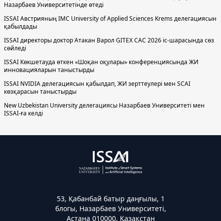
Назарбаев Университетінде өтеді
ISSAI Австрияның IMC University of Applied Sciences Krems делегациясын
қабылдады
ISSAI директоры доктор Атакан Варол GITEX CAC 2026 іс-шарасында сөз
сөйледі
ISSAI Көкшетауда өткен «Шоқан оқулары» конференциясында ЖИ
инновацияларын таныстырды
ISSAI NVIDIA делегациясын қабылдап, ЖИ зерттеулері мен SCAI
көзқарасын таныстырды
New Uzbekistan University делегациясы Назарбаев Университеті мен
ISSAI-ға келді
53, Қабанбай батыр даңғылы, 1
блогы, Назарбаев Университеті,
Астана 010000, Қазақстан