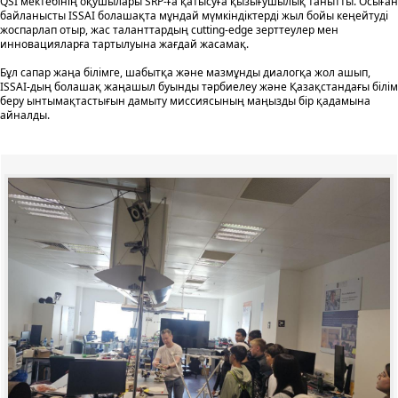
QSI мектебінің оқушылары SRP-ға қатысуға қызығушылық танытты. Осыған
байланысты ISSAI болашақта мұндай мүмкіндіктерді жыл бойы кеңейтуді
жоспарлап отыр, жас таланттардың cutting-edge зерттеулер мен
инновацияларға тартылуына жағдай жасамақ.
Бұл сапар жаңа білімге, шабытқа және мазмұнды диалогқа жол ашып,
ISSAI-дың болашақ жаңашыл буынды тәрбиелеу және Қазақстандағы білім
беру ынтымақтастығын дамыту миссиясының маңызды бір қадамына
айналды.