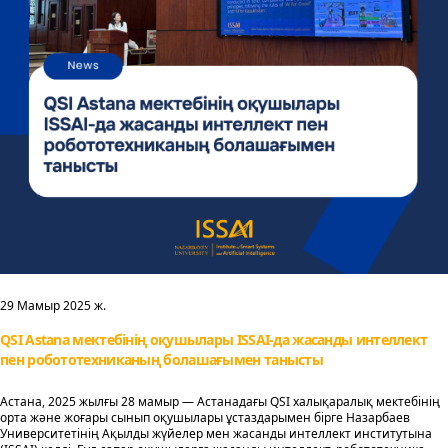
29 Мамыр 2025 ж.
QSI Astana мектебінің оқушылары ISSAI-да жасанды интеллект
пен робототехниканың болашағымен танысты
Астана, 2025 жылғы 28 мамыр — Астанадағы QSI халықаралық мектебінің
орта және жоғары сынып оқушылары ұстаздарымен бірге Назарбаев
Университетінің Ақылды жүйелер мен жасанды интеллект институтына