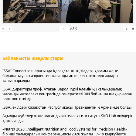
«
‹
›
»
of
5
Байланысты жаңалықтары
ISSAI Connect іс-шарасында Қазақстанның тілдері, қоғамы және
болашағы үшін әзірленген жасанды интеллект технологиялары
таныстырылды
ISSAI директоры проф. Атакан Варол Түркі әлемінің І халықаралық
жасанды интеллект конгресінде генеративті ЖИ бойынша шақырылған
воркшоп өткізді
ISSAI өкілдері Қазақстан Республикасы Президентінің Архивінде болды
Ақылды жүйелер және жасанды интеллект институты SKO Hub өкілдерін
қарсы алды.
«NutrIX 2026: Intelligent Nutrition and Food Systems for Precision Health»
бірінші халықаралық конференциясы 2026 жылғы 17–19 қыркүйекте