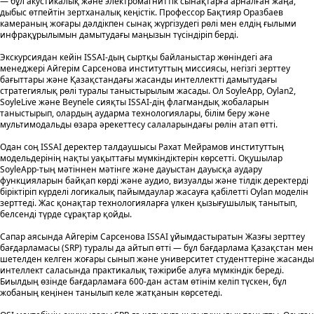
— бұл акустикалық және электромагниттік сынақтарға арналған жаңа,
дыбыс өтпейтін зертханалық кеңістік. Профессор Бақтияр Оразбаев
камераның жоғары дәлдікпен сынақ жүргізудегі рөлі мен елдің ғылыми
инфрақұрылымын дамытудағы маңызын түсіндіріп берді.
Экскурсиядан кейін ISSAI-дың сыртқы байланыстар жөніндегі аға
менеджері Айгерім Сарсенова институттың миссиясы, негізгі зерттеу
бағыттары және Қазақстандағы жасанды интеллектті дамытудағы
стратегиялық рөлі туралы таныстырылым жасады. Ол SoyleApp, Oylan2,
SoyleLive және Beynele сияқты ISSAI-дің флагмандық жобаларын
таныстырып, олардың аударма технологиялары, білім беру және
мультимодальды өзара әрекеттесу салаларындағы рөлін атап өтті.
Одан соң ISSAI деректер талдаушысы Рахат Мейрамов институттың
модельдерінің нақты уақыттағы мүмкіндіктерін көрсетті. Оқушылар
SoyleApp-тың мәтіннен мәтінге және дауыстан дауысқа аудару
функцияларын байқап көрді және аудио, визуалды және тілдік деректерді
біріктіріп күрделі логикалық пайымдаулар жасауға қабілетті Oylan моделін
зерттеді. Жас қонақтар технологияларға үлкен қызығушылық танытып,
белсенді түрде сұрақтар қойды.
Сапар аясында Айгерім Сарсенова ISSAI ұйымдастыратын Жазғы зерттеу
бағдарламасы (SRP) туралы да айтып өтті — бұл бағдарлама Қазақстан мен
шетелден келген жоғары сынып және университет студенттеріне жасанды
интеллект саласында практикалық тәжірибе алуға мүмкіндік береді.
Биылдың өзінде бағдарламаға 600-дан астам өтінім келіп түскен, бұл
жобаның кеңінен танылып келе жатқанын көрсетеді.