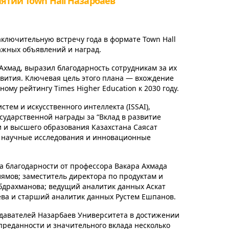
ятии Town Hall Назарбаев
аключительную встречу года в формате Town Hall
ажных объявлений и наград.
Ахмад, выразил благодарность сотрудникам за их
вития. Ключевая цель этого плана — вхождение
ому рейтингу Times Higher Education к 2030 году.
тем и искусственного интеллекта (ISSAI),
сударственной награды за “Вклад в развитие
и и высшего образования Казахстана Саясат
в научные исследования и инновационные
ма благодарности от профессора Вакара Ахмада
ямов; заместитель директора по продуктам и
драхманова; ведущий аналитик данных Аскат
ева и старший аналитик данных Рустем Ешпанов.
давателей Назарбаев Университета в достижении
 преданности и значительного вклада несколько