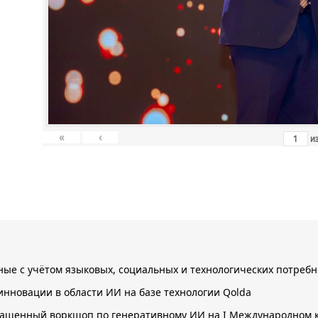
«
‹
и
нные с учётом языковых, социальных и технологических потребн
инновации в области ИИ на базе технологии Qolda
лашенный воркшоп по генеративному ИИ на I Международном к