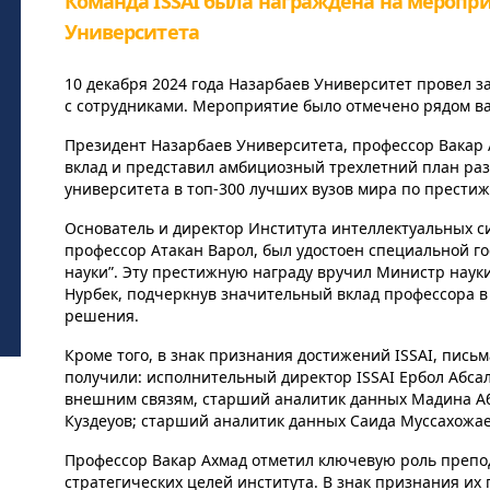
Команда ISSAI была награждена на меропри
Университета
10 декабря 2024 года Назарбаев Университет провел з
с сотрудниками. Мероприятие было отмечено рядом в
Президент Назарбаев Университета, профессор Вакар 
вклад и представил амбициозный трехлетний план раз
университета в топ-300 лучших вузов мира по престижн
Основатель и директор Института интеллектуальных сис
профессор Атакан Варол, был удостоен специальной го
науки”. Эту престижную награду вручил Министр наук
Нурбек, подчеркнув значительный вклад профессора 
решения.
Кроме того, в знак признания достижений ISSAI, пись
получили: исполнительный директор ISSAI Ербол Абсал
внешним связям, старший аналитик данных Мадина Аб
Куздеуов; старший аналитик данных Саида Муссахожа
Профессор Вакар Ахмад отметил ключевую роль препо
стратегических целей института. В знак признания их