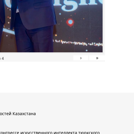
›
»
з
4
остей Казахстана
онгрессе искусственного интеллекта тюркского