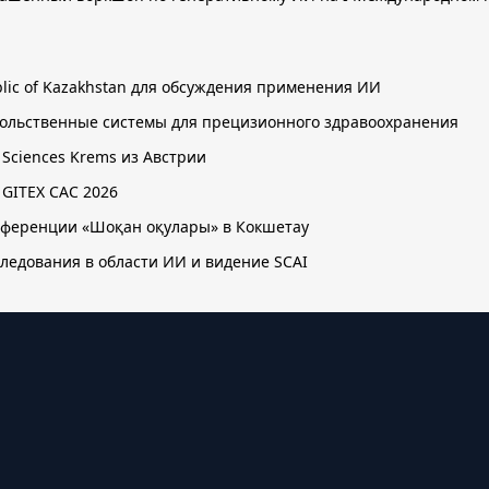
public of Kazakhstan для обсуждения применения ИИ
овольственные системы для прецизионного здравоохранения
d Sciences Krems из Австрии
 GITEX CAC 2026
онференции «Шоқан оқулары» в Кокшетау
следования в области ИИ и видение SCAI