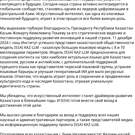
смотрящего в будущее. Сегодня наша страна активно интегрируется в
глобальное сообщество, становясь одним из лидеров цифровизации в
Центральной Азии. Искусственный интеллект, как одна из ключевых
технологий будущего, играет в этом процессе все более важную роль.
Мы выражаем глубокую благодарность Президенту Республики Казахстан
Касым-Жомарту Кемелевичу Токаеву за его стратегическое видение и
постоянную поддержку развития инноваций в нашей стране. 11 декабря
2024 г. наш Институт успешно представил казахстанской общественности
модель ISSAI KAZ-LLM – казахскую большую языковую модель с 8 и 70
миллиардами параметров. Модель ISSAI KAZ-LLM предназначена для
создания контента на трех наиболее актуальных языках для Казахстана:
казахском, русском и английском, с дополнительной поддержкой
турецкого языка как представителя тюркской языковой группы, устраняя
языковые барьеры и улучшая генеративный ИИ для мало ресурсных
языков. Отметим, что модель играет роль в сохранении и продвижении
культурного кода и наследия Казахстана, отражая уникальную
идентичность страны.
Мы убеждены, что искусственный интеллект станет драйвером развития
Казахстана в ближайшие годы. И ISSAI готов внести свой вклад в
достижение этой цели.
Мы высоко ценим и благодарим за вклад и поддержку всех наших
научных и административных партнеров, а также представителей медиа
за информационную поддержку проекта ISSAI KAZ-LLM.
Поздравляем всех казахстанцев с Днем Независимости! Желаем нашей