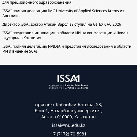
для прецизионного здравоохранения
ISSAI принял делегацию IMC University of Applied Sciences Krems из
Австрии
Директор ISSAI доктор Атакан Варол выступил на GITEX CAC 2026
ISSAI представил инновации в области ИИ на конференции «Шоқан
оқулары» в Кокшетау
ISSAI принял делегацию NVIDIA и представил исследования в области
ИИ и видение SCAI
проспект Кабанбай Батыра, 53,
блок 1, Назарбаев университет,
Астана 010000, Казахстан
issai@nu.edu.kz
+7 (7172) 70-5981