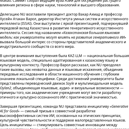
Макао. Саммит собрал ведущие вузы Азии для обсуждения растущего
влияния региона в сфере науки, технологий и высшего образования.
Делегацию NU возглавили президент доктор Вакар Ахмад и профессор
Хусейн Атакан Варол, директор Института умных систем и искусственного
интеллекта (ISSAI). Они выступили с яркой презентацией, подчеркнувшей
передовой вклад Казахстана в развитие генеративного искусственного
интеллекта. Сессия под названием
«Казахстанская большая языковая
модель: как университеты могут влиять на развитие генеративного ИИ»
вызвала большой интерес со стороны представителей академического и
индустриального сообществ со всего мира.
В центре внимания выступления была KAZ-LLM — национальная большая
языковая модель, специально адаптированная к казахскому языку и
культурному контексту. Профессор Варол рассказал, как NU преодолел
такие вызовы, как нехватка данных и языковые искажения, объединив
передовые исследования в области машинного обучения с глубоким
знанием локальной специфики. Среди достижений университета были
представлены переводческий движок
Soyle
и мультимодальная модель
Oylan2
, объединяющая языковые, аудио- и визуальные возможности —
примеры того, как академические учреждения могут вести разработку
этичного и культурно осознанного ИИ с практической значимостью.
Завершая презентацию, команда NU представила инициативу
«Generative
AI for Good»
— смелый призыв к совместной разработке
высокоэффективных систем ИИ, основанных на этических принципах,
культурной чувствительности и поддержке малопредставленных языков.
Цель инициативы — стимулировать совместные инновации между