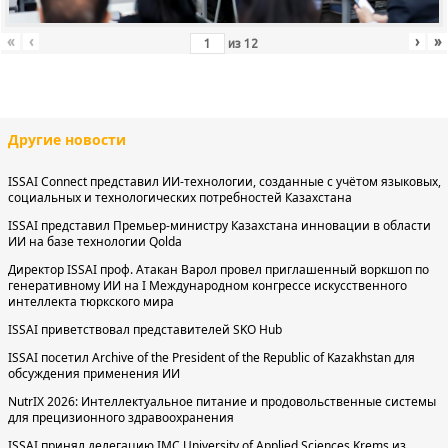
«
‹
›
»
из
12
Другие новости
ISSAI Connect представил ИИ-технологии, созданные с учётом языковых,
социальных и технологических потребностей Казахстана
ISSAI представил Премьер-министру Казахстана инновации в области
ИИ на базе технологии Qolda
Директор ISSAI проф. Атакан Варол провел приглашенный воркшоп по
генеративному ИИ на I Международном конгрессе искусственного
интеллекта тюркского мира
ISSAI приветствовал представителей SKO Hub
ISSAI посетил Archive of the President of the Republic of Kazakhstan для
обсуждения применения ИИ
NutrIX 2026: Интеллектуальное питание и продовольственные системы
для прецизионного здравоохранения
ISSAI принял делегацию IMC University of Applied Sciences Krems из