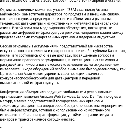
Infrastructure Central Asia 2026, которая прошла 16–17 апреля в Астане.
Одним из ключевых моментов участия ISSAI стал вклад Амины
Байкеновой, заместителя директора по продуктам и внешним связям,
которая выступила председателем сессии «Политика и рыночные
тенденции: дата-центры и искусственный интеллект в Центральной
Азии». В этой роли она модерировала обсуждения, посвященные
развитию цифровой инфраструктуры региона, направляя диалог между
представителями государственных органов и лидерами индустрии.
Сессия открылась выступлениями представителей Министерства
искусственного интеллекта и цифрового развития Республики Казахстан,
после чего состоялись ключевые доклады, посвященные вопросам
нормативно-правового регулирования, инвестиционных стимулов и
растущей значимости дата-экосистем, основанных на искусственном
интеллекте. В ходе обсуждений особое внимание было уделено тому, как
Центральная Азия может укрепить свои позиции в качестве
конкурентоспособного хаба для дата-центров и передовой
вычислительной инфраструктуры.
Конференция объединила ведущие глобальные и региональные
организации, включая Amazon Web Services, Lenovo, Dell Technologies и
NetApp, а также представителей государственных органов и
телекоммуникационных операторов. Среди ключевых тем мероприятия
были инфраструктура, готовая к использованию искусственного
интеллекта, облачная трансформация, устойчивое развитие дата-
центров и трансграничное сотрудничество.