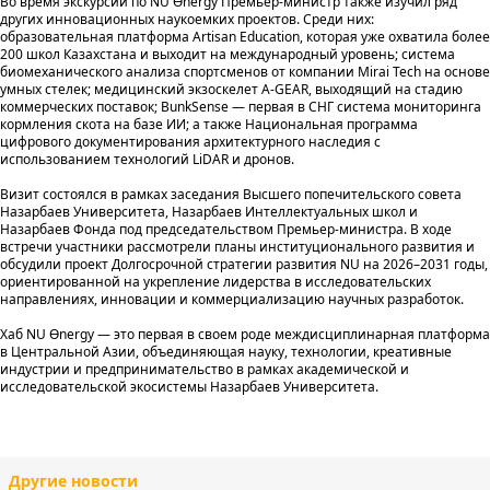
Во время экскурсии по NU Өnergy Премьер-министр также изучил ряд
других инновационных наукоемких проектов. Среди них:
образовательная платформа Artisan Education, которая уже охватила более
200 школ Казахстана и выходит на международный уровень; система
биомеханического анализа спортсменов от компании Mirai Tech на основе
умных стелек; медицинский экзоскелет A-GEAR, выходящий на стадию
коммерческих поставок; BunkSense — первая в СНГ система мониторинга
кормления скота на базе ИИ; а также Национальная программа
цифрового документирования архитектурного наследия с
использованием технологий LiDAR и дронов.
Визит состоялся в рамках заседания Высшего попечительского совета
Назарбаев Университета, Назарбаев Интеллектуальных школ и
Назарбаев Фонда под председательством Премьер-министра. В ходе
встречи участники рассмотрели планы институционального развития и
обсудили проект Долгосрочной стратегии развития NU на 2026–2031 годы,
ориентированной на укрепление лидерства в исследовательских
направлениях, инновации и коммерциализацию научных разработок.
Хаб NU Өnergy — это первая в своем роде междисциплинарная платформа
в Центральной Азии, объединяющая науку, технологии, креативные
индустрии и предпринимательство в рамках академической и
исследовательской экосистемы Назарбаев Университета.
Другие новости