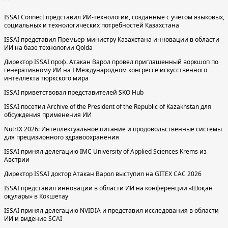
ISSAI Connect представил ИИ-технологии, созданные с учётом языковых,
социальных и технологических потребностей Казахстана
ISSAI представил Премьер-министру Казахстана инновации в области
ИИ на базе технологии Qolda
Директор ISSAI проф. Атакан Варол провел приглашенный воркшоп по
генеративному ИИ на I Международном конгрессе искусственного
интеллекта тюркского мира
ISSAI приветствовал представителей SKO Hub
ISSAI посетил Archive of the President of the Republic of Kazakhstan для
обсуждения применения ИИ
NutrIX 2026: Интеллектуальное питание и продовольственные системы
для прецизионного здравоохранения
ISSAI принял делегацию IMC University of Applied Sciences Krems из
Австрии
Директор ISSAI доктор Атакан Варол выступил на GITEX CAC 2026
ISSAI представил инновации в области ИИ на конференции «Шоқан
оқулары» в Кокшетау
ISSAI принял делегацию NVIDIA и представил исследования в области
ИИ и видение SCAI