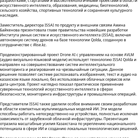
разработками, стартапами и высокотехнологичными проектами в области
искусственного интеллекта, образования, медицины, биотехнологий,
сельского хозяйства, спортивных технологий и сохранения культурного
наследия.
Заместитель директора ISSAI по продукту и внешним связям Амина
Байкенова презентовала главе правительства новейшие разработки
Института умных систем и искусственного интеллекта (ISSAI), включая
автономную систему дронов на базе технологии Qolda, созданную в
сотрудничестве с iRise.kz.
Продемонстрированный проект Drone AI с управлением на основе AVLM
(аудио-визуально-языковой модели) использует технологию ISSAI Qolda и
направлен на совершенствование систем интеллектуального
мониторинга и реагирования на чрезвычайные ситуации. Данное
решение позволяет системе распознавать изображения, текст и аудио на
казахском языке локально, без использования облачных сервисов или
дата-центров. Проект наглядно показал практическое применение
суверенных технологий искусственного интеллекта в сферах
безопасности, мониторинга инфраструктуры и промышленных операций.
Представители ISSAI также уделили особое внимание своим разработкам
в области компактных мультимодальных моделей ИИ. Эти модели
способны работать непосредственно на устройствах, полностью исключая
зависимость от зарубежной облачной инфраструктуры. Презентация
отразила масштабные усилия Казахстана по укреплению национального
потенциала в сфере ИИ и созданию локальных технологических решений.