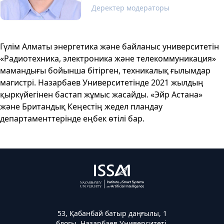
Деректер модераторы
Гүлім Алматы энергетика және байланыс университетін
«Радиотехника, электроника және телекоммуникация»
мамандығы бойынша бітірген, техникалық ғылымдар
магистрі. Назарбаев Университетінде 2021 жылдың
қыркүйегінен бастап жұмыс жасайды. «Эйр Астана»
және Британдық Кеңестің жедел пландау
департаменттерінде еңбек өтілі бар.
53, Қабанбай батыр даңғылы, 1
блогы, Назарбаев Университеті,