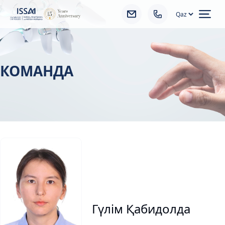
Ope
КОМАНДА
Гүлім Қабидолда