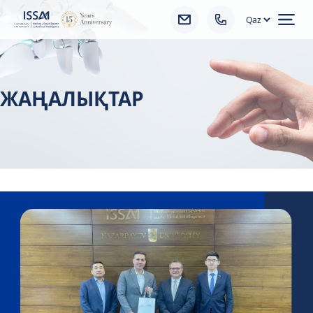
Ope
ЖАҢАЛЫҚТАР