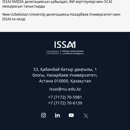
ISSAI NVIDIA делегациясын қабылдап, ЖИ зерттеулері мен SCAI
көзқарасын таныстырды
New Uzbekistan University делегациясы Назарбаев Университеті мен
ISSAI-ға келді
53, Қабанбай батыр даңғылы, 1
блогы, Назарбаев Университеті,
Астана 010000, Қазақстан
issai@nu.edu.kz
+7 (7172) 70-5981
+7 (7172) 70-6139