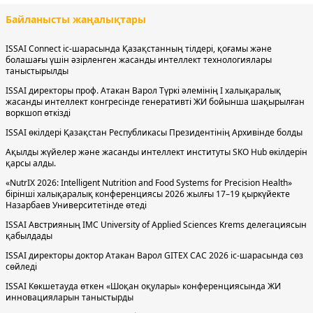
Байланысты жаңалықтары
ISSAI Connect іс-шарасында Қазақстанның тілдері, қоғамы және
болашағы үшін әзірленген жасанды интеллект технологиялары
таныстырылды
ISSAI директоры проф. Атакан Варол Түркі әлемінің І халықаралық
жасанды интеллект конгресінде генеративті ЖИ бойынша шақырылған
воркшоп өткізді
ISSAI өкілдері Қазақстан Республикасы Президентінің Архивінде болды
Ақылды жүйелер және жасанды интеллект институты SKO Hub өкілдерін
қарсы алды.
«NutrIX 2026: Intelligent Nutrition and Food Systems for Precision Health»
бірінші халықаралық конференциясы 2026 жылғы 17–19 қыркүйекте
Назарбаев Университетінде өтеді
ISSAI Австрияның IMC University of Applied Sciences Krems делегациясын
қабылдады
ISSAI директоры доктор Атакан Варол GITEX CAC 2026 іс-шарасында сөз
сөйледі
ISSAI Көкшетауда өткен «Шоқан оқулары» конференциясында ЖИ
инновацияларын таныстырды