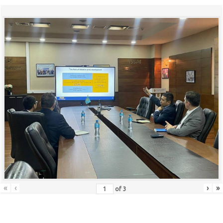
«
‹
›
»
of
3