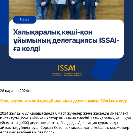
28 қараша 2024ж.
Халықаралық көші-қон ұйымының делегациясы ISSAI-ға келді
2024 жылдың 27 қарашасында Смарт жүйелер және жасанды интеллект
институты (ISSAI) Біріккен Ұлттар Ұйымына тиесілі, Халықаралық көші-қон
ұйымының (ХКҰ) делегациясын қабылдады. Делегация құрамында
аймақтық үйлестіруші Серкан Озтопрак мырза және жобалық қызметкер
Алпамыс Асабаев мырза болды.