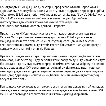
Қонақтарды ISSAI-дың Бас директоры, профессор Атакан Варол жылы
қарсы алды. Кездесу барысында институттың атқарушы директоры Ербол
Абсалямов ISSAI-дың негізгі жобаларын, соның ішінде “Soyle”, “Aibike” және
“Kaz-LLM” инновациялық жобаларын таныстырды. Бұл жобалар
институттың дамытып жатқан ғылыми зерттеулері мен
технологияларының жоғары деңгейін көрсетті.
Презентация ХКҰ делегациясының үлкен қызығушылығын тудырды.
Серкан Озтопрак мырза және оның әріптестері ISSAI жұмысының
маңыздылығын атап өтті және институттың жасанды интеллект пен
технологияның қоғамдық қажеттіліктерге бағытталған дамуына қосқан
құнды үлесін атап өтіп, оң пікір білдірді.
Презентациядан кейін тараптар ықтимал ынтымақтастық бағыттарын
талқылады. Деректердің қауіпсіздігін және басқарылуын қамтамасыз етуге
бағытталған қоғамдық қызметтер үшін тиімді жүйелерді әзірлеуге ерекше
назар аударылды. ХКҰ делегациясы сондай-ақ Дүние жүзіндегі көші-қон
мен адам ұтқырлығы туралы зерттеулер мен деректерді жинауға жауапты
Ғаламдық Деректер Институтының бөлімшесімен ынтымақтастықтың
әлеуетін атап өтті.
Бұл кездесу халықаралық ынтымақтастықтың маңыздылығын айқындады
және қоғамға пайда әкелетін технологияларды жасауға бағытталған ISSAI
мен IOM арасындағы серіктестік үшін жаңа мүмкіндіктер ашты.