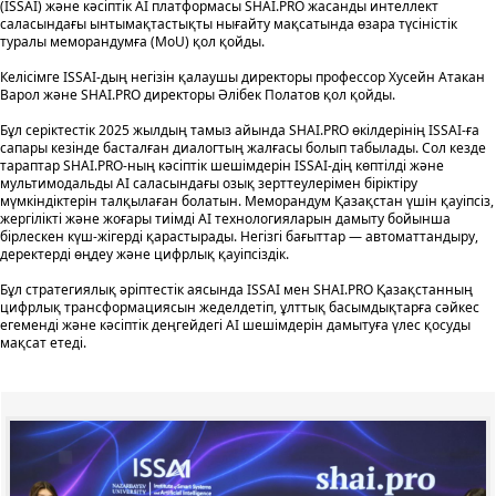
(ISSAI) және кәсіптік AI платформасы SHAI.PRO жасанды интеллект
саласындағы ынтымақтастықты нығайту мақсатында өзара түсіністік
туралы меморандумға (MoU) қол қойды.
Келісімге ISSAI-дың негізін қалаушы директоры профессор Хусейн Атакан
Варол және SHAI.PRO директоры Әлібек Полатов қол қойды.
Бұл серіктестік 2025 жылдың тамыз айында SHAI.PRO өкілдерінің ISSAI-ға
сапары кезінде басталған диалогтың жалғасы болып табылады. Сол кезде
тараптар SHAI.PRO-ның кәсіптік шешімдерін ISSAI-дің көптілді және
мультимодальды AI саласындағы озық зерттеулерімен біріктіру
мүмкіндіктерін талқылаған болатын. Меморандум Қазақстан үшін қауіпсіз,
жергілікті және жоғары тиімді AI технологияларын дамыту бойынша
бірлескен күш-жігерді қарастырады. Негізгі бағыттар — автоматтандыру,
деректерді өңдеу және цифрлық қауіпсіздік.
Бұл стратегиялық әріптестік аясында ISSAI мен SHAI.PRO Қазақстанның
цифрлық трансформациясын жеделдетіп, ұлттық басымдықтарға сәйкес
егеменді және кәсіптік деңгейдегі AI шешімдерін дамытуға үлес қосуды
мақсат етеді.