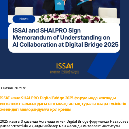
3 Қазан 2025 ж.
ISSAI және SHAI.PRO Digital Bridge 2025 форумында жасанды
интеллект саласындағы ынтымақтастық туралы өзара түсіністік
жөніндегі меморандумға қол қойды
2025 жылғы 3 қазанда Астанада өткен Digital Bridge форумында Назарбаев
университетінің Ақылды жүйелер мен жасанды интеллект институты