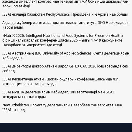
жасанды интеллект конгресінде генеративті ЖИ бойынша шақырылған
воркшоп өткізді
ISSAI өкілдері Қазақстан Республикасы Президентінің Архивінде болды
Ақылды жүйелер және жасанды интеллект институты SKO Hub өкілдерін
қарсы алды.
«NutrIX 2026: Intelligent Nutrition and Food Systems for Precision Health»
бірінші халықаралық конференциясы 2026 жылғы 17–19 қыркүйекте
Назарбаев Университетінде өтеді
ISSAI Австрияның IMC University of Applied Sciences Krems делегациясын
қабылдады
ISSAI директоры доктор Атакан Варол GITEX CAC 2026 іс-шарасында сөз
сөйледі
ISSAI Көкшетауда өткен «Шоқан оқулары» конференциясында ЖИ
инновацияларын таныстырды
ISSAI NVIDIA делегациясын қабылдап, ЖИ зерттеулері мен SCAI
көзқарасын таныстырды
New Uzbekistan University делегациясы Назарбаев Университеті мен
ISSAI-ға келді