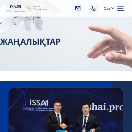
Ope
ЖАҢАЛЫҚТАР