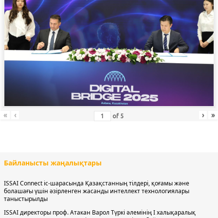
«
‹
›
»
of
5
Байланысты жаңалықтары
ISSAI Connect іс-шарасында Қазақстанның тілдері, қоғамы және
болашағы үшін әзірленген жасанды интеллект технологиялары
таныстырылды
ISSAI директоры проф. Атакан Варол Түркі әлемінің І халықаралық