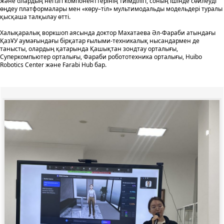
және олардың негізгі компоненттерінің тиімділігі, соның ішінде сөйлеуді
өңдеу платформалары мен «көру–тіл» мультимодальды модельдері туралы
қысқаша талқылау өтті.
Халықаралық воркшоп аясында доктор Махатаева Әл-Фараби атындағы
ҚазҰУ аумағындағы бірқатар ғылыми-техникалық нысандармен де
танысты, олардың қатарында Қашықтан зондтау орталығы,
Суперкомпьютер орталығы, Фараби робототехника орталығы, Huibo
Robotics Center және Farabi Hub бар.