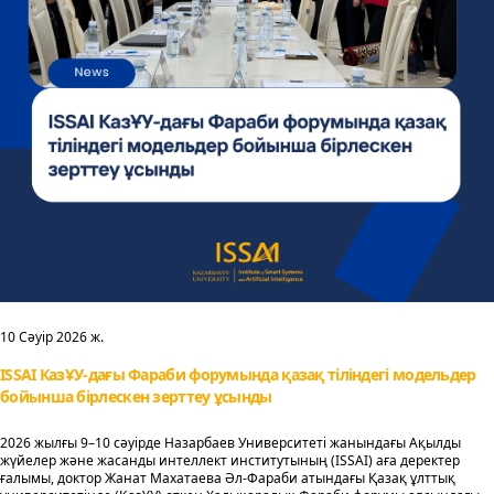
10 Сәуір 2026 ж.
ISSAI КазҰУ-дағы Фараби форумында қазақ тіліндегі модельдер
бойынша бірлескен зерттеу ұсынды
2026 жылғы 9–10 сәуірде Назарбаев Университеті жанындағы Ақылды
жүйелер және жасанды интеллект институтының (ISSAI) аға деректер
ғалымы, доктор Жанат Махатаева Әл-Фараби атындағы Қазақ ұлттық