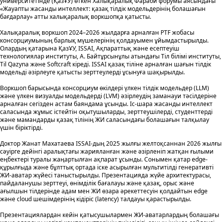
университетінде (ҚазҰУ) өткен Халықаралық Фараби форумы аясындағы
«Жауапты жасанды интеллект: қазақ тілдік модельдерінің болашағын
бағдарлау» атты халықаралық воркшопқа қатысты.
Халықаралық воркшоп 2024–2026 жылдарға арналған PTF жобасы
консорциумының барлық мүшелерінің қолдауымен ұйымдастырылды.
Олардың қатарына ҚазҰУ, ISSAI, Ақпараттық және есептеуіш
технологиялар институты, А. Байтұрсынұлы атындағы Тіл білімі институты,
Til Qazyna және Softcraft кіреді. ISSAI қазақ тіліне арналған шағын тілдік
модельді әзірлеуге қатысты зерттеулерді ұсынуға шақырылды.
Воркшоп барысында консорциум өкілдері үлкен тілдік модельдер (LLM)
және үлкен визуалды модельдерді (LVM) әзірлеудің заманауи тәсілдеріне
арналған сегізден астам баяндама ұсынды. Іс-шара жасанды интеллект
саласында жұмыс істейтін оқытушыларды, зерттеушілерді, студенттерді
және мамандарды қазақ тілінің ЖИ саласындағы болашағын талқылау
үшін біріктірді.
Доктор Жанат Махатаева ISSAI-дың 2025 жылғы желтоқсаннан 2026 жылғы
сәуірге дейінгі аралықтағы жарияланған және әзірленіп жатқан ғылыми
еңбектері туралы жаңартылған ақпарат ұсынды. Сонымен қатар edge-
құрылғыда және бұлттық ортада іске асырылған мультитілді генеративті
ЖИ-аватар жүйесі таныстырылды. Презентацияда жүйе архитектурасы,
пайдаланушы зерттеуі, өнімділік бағалауы және қазақ, орыс және
ағылшын тілдерінде адам мен ЖИ өзара әрекеттесуін қолдайтын edge
және cloud шешімдерінің кідіріс (latency) талдауы қарастырылды.
Презентациялардан кейін қатысушылармен ЖИ-аватарлардың болашағы