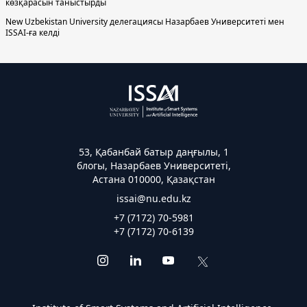
көзқарасын таныстырды
New Uzbekistan University делегациясы Назарбаев Университеті мен
ISSAI-ға келді
53, Қабанбай батыр даңғылы, 1
блогы, Назарбаев Университеті,
Астана 010000, Қазақстан
issai@nu.edu.kz
+7 (7172) 70-5981
+7 (7172) 70-6139