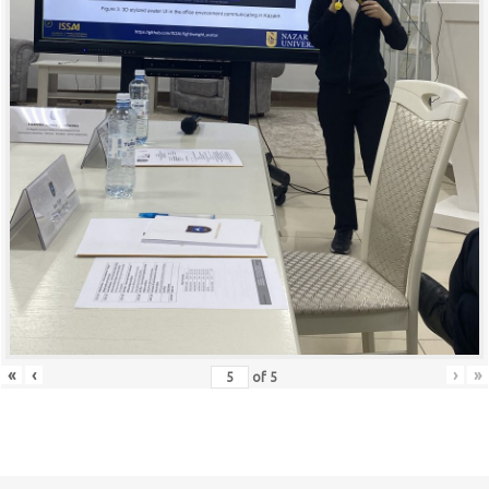
«
‹
›
»
of
5