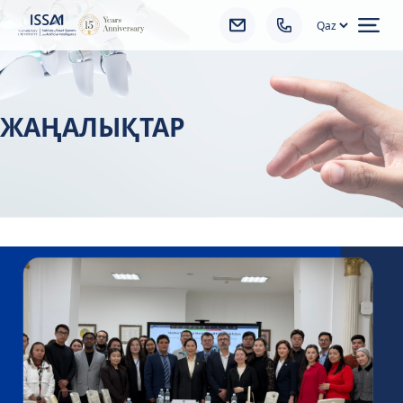
Ope
ЖАҢАЛЫҚТАР