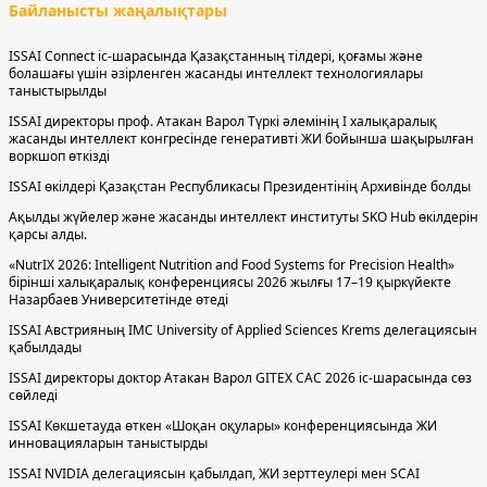
Байланысты жаңалықтары
ISSAI Connect іс-шарасында Қазақстанның тілдері, қоғамы және
болашағы үшін әзірленген жасанды интеллект технологиялары
таныстырылды
ISSAI директоры проф. Атакан Варол Түркі әлемінің І халықаралық
жасанды интеллект конгресінде генеративті ЖИ бойынша шақырылған
воркшоп өткізді
ISSAI өкілдері Қазақстан Республикасы Президентінің Архивінде болды
Ақылды жүйелер және жасанды интеллект институты SKO Hub өкілдерін
қарсы алды.
«NutrIX 2026: Intelligent Nutrition and Food Systems for Precision Health»
бірінші халықаралық конференциясы 2026 жылғы 17–19 қыркүйекте
Назарбаев Университетінде өтеді
ISSAI Австрияның IMC University of Applied Sciences Krems делегациясын
қабылдады
ISSAI директоры доктор Атакан Варол GITEX CAC 2026 іс-шарасында сөз
сөйледі
ISSAI Көкшетауда өткен «Шоқан оқулары» конференциясында ЖИ
инновацияларын таныстырды
ISSAI NVIDIA делегациясын қабылдап, ЖИ зерттеулері мен SCAI