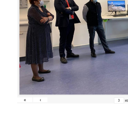
«
‹
и