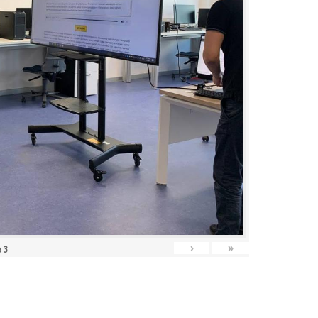
›
»
з
3