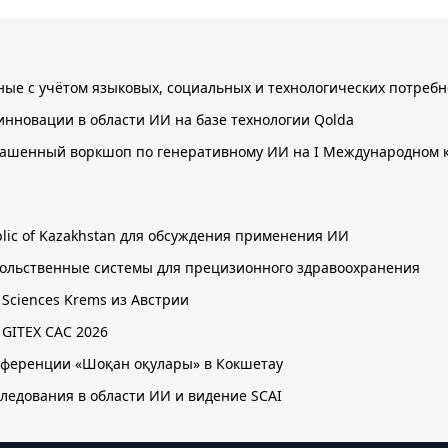
нные с учётом языковых, социальных и технологических потребн
инновации в области ИИ на базе технологии Qolda
лашенный воркшоп по генеративному ИИ на I Международном к
public of Kazakhstan для обсуждения применения ИИ
овольственные системы для прецизионного здравоохранения
d Sciences Krems из Австрии
 GITEX CAC 2026
онференции «Шоқан оқулары» в Кокшетау
следования в области ИИ и видение SCAI