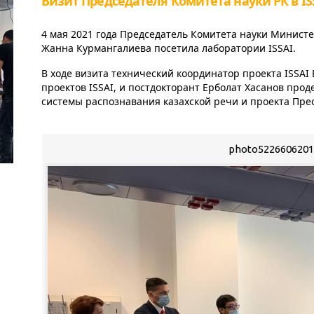
Визит Председателя Комитета науки РК в IS
4 мая 2021 года Председатель Комитета науки Министе
Жанна Курмангалиева посетила лаборатории ISSAI.
В ходе визита технический координатор проекта ISSAI
проектов ISSAI, и постдокторант Ерболат Хасанов пр
системы распознавания казахской речи и проекта Прео
photo5226606201