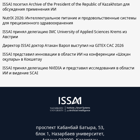
ISSAI посетил Archive of the President of the Republic of Kazakhstan для
обсуждения применения ИИ
NutrIX 2026: Интеллектуальное питание и продовольственные системы
для прецизионного здравоохранения
ISSAI принял делегацию IMC University of Applied Sciences Krems из
Австрии
Директор ISSAI доктор Атакан Варол выступил на GITEX CAC 2026
ISSAI представил инновации в области ИИ на конференции «Шоқан
оқулары» в Кокшетау
ISSAI принял делегацию NVIDIA и представил исследования в области
ИИ и видение SCAI
проспект Кабанбай Батыра, 53,
блок 1, Назарбаев университет,
Астана 010000, Казахстан