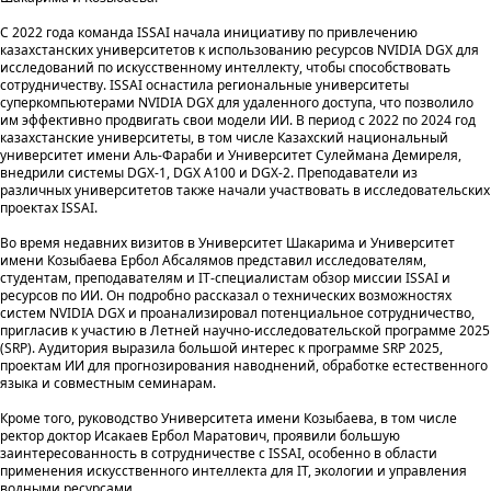
С 2022 года команда ISSAI начала инициативу по привлечению
казахстанских университетов к использованию ресурсов NVIDIA DGX для
исследований по искусственному интеллекту, чтобы способствовать
сотрудничеству. ISSAI оснастила региональные университеты
суперкомпьютерами NVIDIA DGX для удаленного доступа, что позволило
им эффективно продвигать свои модели ИИ. В период с 2022 по 2024 год
казахстанские университеты, в том числе Казахский национальный
университет имени Аль-Фараби и Университет Сулеймана Демиреля,
внедрили системы DGX-1, DGX A100 и DGX-2. Преподаватели из
различных университетов также начали участвовать в исследовательских
проектах ISSAI.
Во время недавних визитов в Университет Шакарима и Университет
имени Козыбаева Ербол Абсалямов представил исследователям,
студентам, преподавателям и IT-специалистам обзор миссии ISSAI и
ресурсов по ИИ. Он подробно рассказал о технических возможностях
систем NVIDIA DGX и проанализировал потенциальное сотрудничество,
пригласив к участию в Летней научно-исследовательской программе 2025
(SRP). Аудитория выразила большой интерес к программе SRP 2025,
проектам ИИ для прогнозирования наводнений, обработке естественного
языка и совместным семинарам.
Кроме того, руководство Университета имени Козыбаева, в том числе
ректор доктор Исакаев Ербол Маратович, проявили большую
заинтересованность в сотрудничестве с ISSAI, особенно в области
применения искусственного интеллекта для IT, экологии и управления
водными ресурсами.