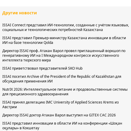
Другие новости
ISSAI Connect представил ИИ-технологии, созданные с учётом языковых,
социальных и технологических потребностей Казахстана
ISSAI представил Премьер-министру Казахстана инновации в области
ИИ на базе технологии Qolda
Директор ISSAI проф. Атакан Варол провел приглашенный воркшоп по
генеративному ИИ на I Международном конгрессе искусственного
интеллекта тюркского мира
ISSAI приветствовал представителей SKO Hub
ISSAI посетил Archive of the President of the Republic of Kazakhstan для
обсуждения применения ИИ
NutrIX 2026: Интеллектуальное питание и продовольственные системы
для прецизионного здравоохранения
ISSAI принял делегацию IMC University of Applied Sciences Krems из
Австрии
Директор ISSAI доктор Атакан Варол выступил на GITEX CAC 2026
ISSAI представил инновации в области ИИ на конференции «Шоқан
оқулары» в Кокшетау