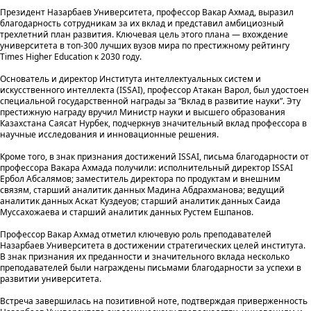
Президент Назарбаев Университета, профессор Вакар Ахмад, выразил
благодарность сотрудникам за их вклад и представил амбициозный
трехлетний план развития. Ключевая цель этого плана — вхождение
университета в топ-300 лучших вузов мира по престижному рейтингу
Times Higher Education к 2030 году.
Основатель и директор Института интеллектуальных систем и
искусственного интеллекта (ISSAI), профессор Атакан Варол, был удостоен
специальной государственной награды за “Вклад в развитие науки”. Эту
престижную награду вручил Министр науки и высшего образования
Казахстана Саясат Нурбек, подчеркнув значительный вклад профессора в
научные исследования и инновационные решения.
Кроме того, в знак признания достижений ISSAI, письма благодарности от
профессора Вакара Ахмада получили: исполнительный директор ISSAI
Ербол Абсалямов; заместитель директора по продуктам и внешним
связям, старший аналитик данных Мадина Абдрахманова; ведущий
аналитик данных Аскат Куздеуов; старший аналитик данных Саида
Муссахожаева и старший аналитик данных Рустем Ешпанов.
Профессор Вакар Ахмад отметил ключевую роль преподавателей
Назарбаев Университета в достижении стратегических целей института.
В знак признания их преданности и значительного вклада несколько
преподавателей были награждены письмами благодарности за успехи в
развитии университета.
Встреча завершилась на позитивной ноте, подтверждая приверженность