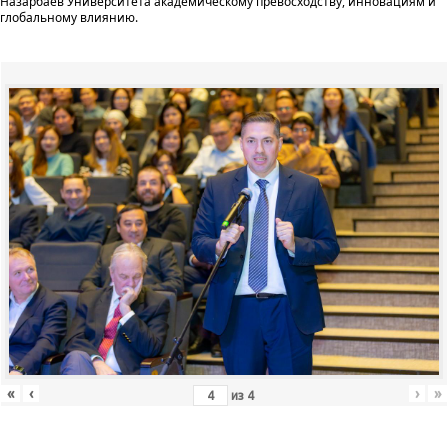
Назарбаев Университета академическому превосходству, инновациям и
глобальному влиянию.
«
‹
›
»
из
4