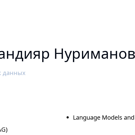
андияр Нуримано
к данных
Language Models and
AG)