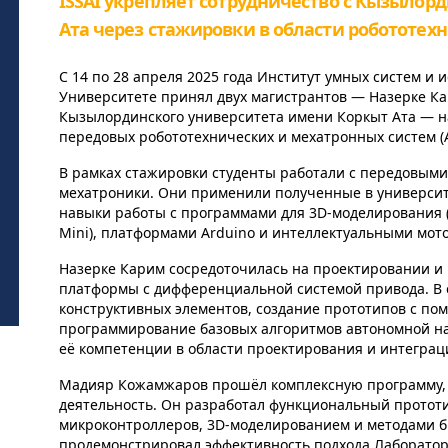
ISSAI укрепляет сотрудничество с Кызыло
Ата через стажировки в области робототех
С 14 по 28 апреля 2025 года Институт умных систем и и
Университете принял двух магистрантов — Назерке К
Кызылординского университета имени Коркыт Ата — н
передовых робототехнических и мехатронных систем (
В рамках стажировки студенты работали с передовыми
мехатроники. Они применили полученные в университе
навыки работы с программами для 3D-моделирования (
Mini), платформами Arduino и интеллектуальными мот
Назерке Карим сосредоточилась на проектировании 
платформы с дифференциальной системой привода. В 
конструктивных элементов, создание прототипов с по
программирование базовых алгоритмов автономной н
её компетенции в области проектирования и интеграц
Мадияр Кожамжаров прошёл комплексную программу,
деятельность. Он разработал функциональный протот
микроконтроллеров, 3D-моделированием и методами б
продемонстрировал эффективность подхода Лаборатор