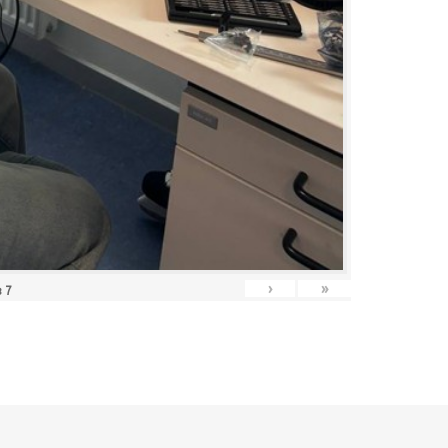
›
»
з
7