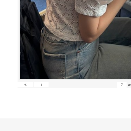
«
‹
и