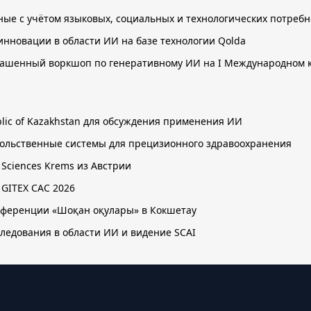
нные с учётом языковых, социальных и технологических потребн
инновации в области ИИ на базе технологии Qolda
лашенный воркшоп по генеративному ИИ на I Международном к
public of Kazakhstan для обсуждения применения ИИ
овольственные системы для прецизионного здравоохранения
d Sciences Krems из Австрии
 GITEX CAC 2026
онференции «Шоқан оқулары» в Кокшетау
следования в области ИИ и видение SCAI