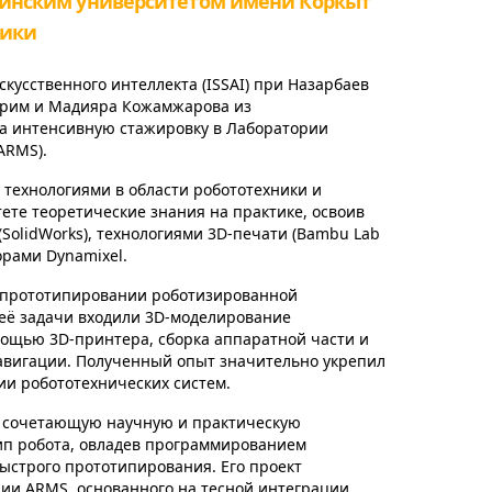
рдинским университетом имени Коркыт
ники
скусственного интеллекта (ISSAI) при Назарбаев
арим и Мадияра Кожамжарова из
а интенсивную стажировку в Лаборатории
ARMS).
 технологиями в области робототехники и
те теоретические знания на практике, освоив
SolidWorks), технологиями 3D-печати (Bambu Lab
орами Dynamixel.
и прототипировании роботизированной
её задачи входили 3D-моделирование
мощью 3D-принтера, сборка аппаратной части и
авигации. Полученный опыт значительно укрепил
ии робототехнических систем.
 сочетающую научную и практическую
ип робота, овладев программированием
ыстрого прототипирования. Его проект
ии ARMS, основанного на тесной интеграции