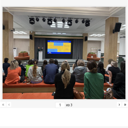
«
‹
›
»
из
3