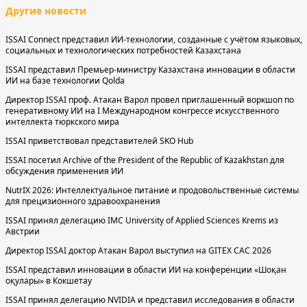
Другие новости
ISSAI Connect представил ИИ-технологии, созданные с учётом языковых,
социальных и технологических потребностей Казахстана
ISSAI представил Премьер-министру Казахстана инновации в области
ИИ на базе технологии Qolda
Директор ISSAI проф. Атакан Варол провел приглашенный воркшоп по
генеративному ИИ на I Международном конгрессе искусственного
интеллекта тюркского мира
ISSAI приветствовал представителей SKO Hub
ISSAI посетил Archive of the President of the Republic of Kazakhstan для
обсуждения применения ИИ
NutrIX 2026: Интеллектуальное питание и продовольственные системы
для прецизионного здравоохранения
ISSAI принял делегацию IMC University of Applied Sciences Krems из
Австрии
Директор ISSAI доктор Атакан Варол выступил на GITEX CAC 2026
ISSAI представил инновации в области ИИ на конференции «Шоқан
оқулары» в Кокшетау
ISSAI принял делегацию NVIDIA и представил исследования в области