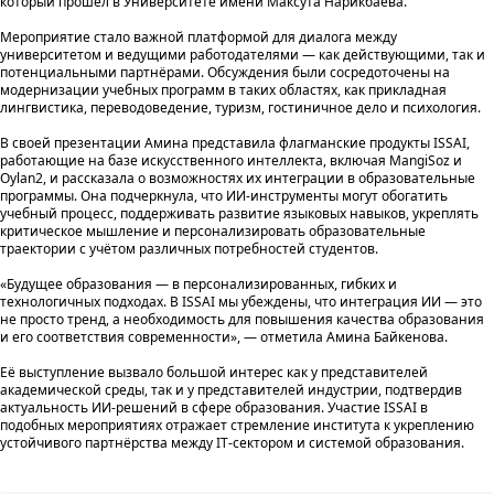
который прошёл в Университете имени Максута Нарикбаева.
Мероприятие стало важной платформой для диалога между
университетом и ведущими работодателями — как действующими, так и
потенциальными партнёрами. Обсуждения были сосредоточены на
модернизации учебных программ в таких областях, как прикладная
лингвистика, переводоведение, туризм, гостиничное дело и психология.
В своей презентации Амина представила флагманские продукты ISSAI,
работающие на базе искусственного интеллекта, включая MangiSoz и
Oylan2, и рассказала о возможностях их интеграции в образовательные
программы. Она подчеркнула, что ИИ-инструменты могут обогатить
учебный процесс, поддерживать развитие языковых навыков, укреплять
критическое мышление и персонализировать образовательные
траектории с учётом различных потребностей студентов.
«Будущее образования — в персонализированных, гибких и
технологичных подходах. В ISSAI мы убеждены, что интеграция ИИ — это
не просто тренд, а необходимость для повышения качества образования
и его соответствия современности», — отметила Амина Байкенова.
Её выступление вызвало большой интерес как у представителей
академической среды, так и у представителей индустрии, подтвердив
актуальность ИИ-решений в сфере образования. Участие ISSAI в
подобных мероприятиях отражает стремление института к укреплению
устойчивого партнёрства между IT-сектором и системой образования.