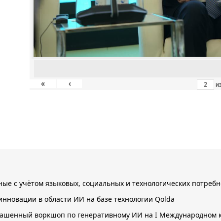
«
‹
и
нные с учётом языковых, социальных и технологических потребн
инновации в области ИИ на базе технологии Qolda
лашенный воркшоп по генеративному ИИ на I Международном к