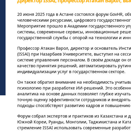
Директор ISSAI, профессор Атакан Варол, в
20 июня 2025 года в Астане состоялся форум GovHR, 
человеческими ресурсами, цифрового государственного
Мероприятие прошло в Академии государственного уп
системы, современные сервисы, инновационные решен
государственной службы с опорой на технологии и ин
Профессор Атакан Варол, директор и основатель Инсти
(ISSAI) при Назарбаев Университете, выступил на сес
системе управления персоналом. В своём докладе он о
качество принятия решений, автоматизировать рутин
индивидуализации услуг в государственном секторе.
Он также обратил внимание на необходимость учитыв
психологию при разработке ИИ-решений. Это особенно
аналитика на основе данных позволяет глубже изучать
точную оценку эффективности сотрудников и внедрять
подходы способствуют развитию кадров и повышению 
Форум собрал экспертов и практиков из Казахстана и 
Южной Кореи, Руанды, Монголии, Таджикистана и Кат
стремление ISSAI использовать современные разработк