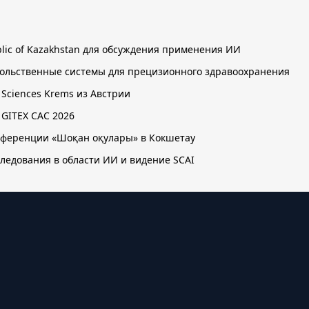
public of Kazakhstan для обсуждения применения ИИ
овольственные системы для прецизионного здравоохранения
d Sciences Krems из Австрии
 GITEX CAC 2026
онференции «Шоқан оқулары» в Кокшетау
следования в области ИИ и видение SCAI