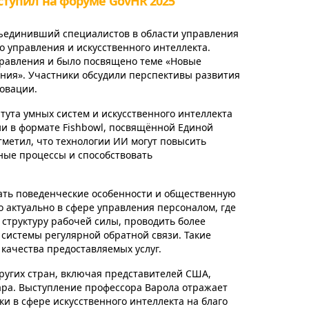
ыступил на форуме GovHR 2025
объединивший специалистов в области управления
 управления и искусственного интеллекта.
равления и было посвящено теме «Новые
ия». Участники обсудили перспективы развития
новации.
тута умных систем и искусственного интеллекта
сии в формате Fishbowl, посвящённой Единой
тметил, что технологии ИИ могут повысить
ные процессы и способствовать
ать поведенческие особенности и общественную
 актуально в сфере управления персоналом, где
 структуру рабочей силы, проводить более
 системы регулярной обратной связи. Такие
качества предоставляемых услуг.
других стран, включая представителей США,
ара. Выступление профессора Варола отражает
и в сфере искусственного интеллекта на благо