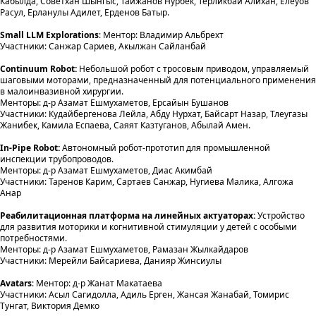
Кабылда, Советхан Шынгыс, Тайжанов Нурбек, Терликбай Алихан, Елеуов
Расул, Ерланулы Адилет, Ерденов Батыр.
Small LLM Explorations
: Ментор: Владимир Альбрехт
Участники: Санжар Сариев, Акылжан Сайланбай
Continuum Robot:
Небольшой робот с тросовым приводом, управляемый
шаговыми моторами, предназначенный для потенциального применения
в малоинвазивной хирургии.
Менторы: д-р Азамат Ешмухаметов, Ерсайын Бушанов
Участники: Кудайбергенова Лейла, Абду Нурхат, Байсарт Назар, Тлеугазы
Жанибек, Камила Еспаева, Саяят Казтуганов, Абылай Амен.
In-Pipe Robot:
Автономный робот-прототип для промышленной
инспекции трубопроводов.
Менторы: д-р Азамат Ешмухаметов, Диас Акимбай
Участники: Таренов Карим, Сартаев Санжар, Нугиева Малика, Алгожа
Анар
Реабилитационная платформа на линейных актуаторах:
Устройство
для развития моторики и когнитивной стимуляции у детей с особыми
потребностями.
Менторы: д-р Азамат Ешмухаметов, Рамазан Жылкайдаров
Участники: Мерейли Байсариева, Данияр Жинсиулы
Avatars
: Ментор: д-р Жанат Макатаева
Участники: Асыл Сагидолла, Адиль Ерген, Жансая Жанабай, Томирис
Тунгат, Виктория Демко