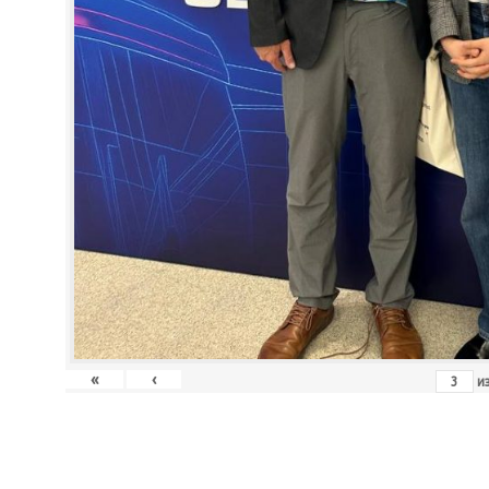
«
‹
и