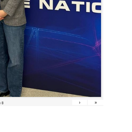
›
»
з
8