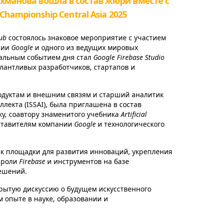
хманова вошла в состав жюри вместе с
Championship Central Asia 2025
ub
состоялось знаковое мероприятие с участием
нии
Google
и одного из ведущих мировых
ральным событием дня стал
Google Firebase Studio
лантливых разработчиков, стартапов и
родуктам и внешним связям и старший аналитик
лекта (ISSAI), была приглашена в состав
у, соавтору знаменитого учебника
Artificial
дставителям компании
Google
и технологического
к площадки для развития инноваций, укрепления
 роли
Firebase
и инструментов на базе
решений.
рытую дискуссию о будущем искусственного
м опыте в науке, образовании и