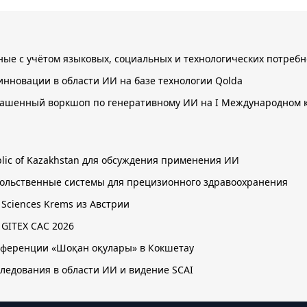
нные с учётом языковых, социальных и технологических потребн
инновации в области ИИ на базе технологии Qolda
лашенный воркшоп по генеративному ИИ на I Международном к
public of Kazakhstan для обсуждения применения ИИ
овольственные системы для прецизионного здравоохранения
d Sciences Krems из Австрии
 GITEX CAC 2026
онференции «Шоқан оқулары» в Кокшетау
следования в области ИИ и видение SCAI