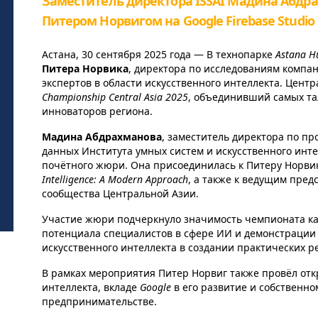
Заместитель директора ISSAI Мадина Абдра
Питером Норвигом на Google Firebase Studio 
Астана, 30 сентября 2025 года — В технопарке
Astana H
Питера Норвика
, директора по исследованиям компа
экспертов в области искусственного интеллекта. Цент
Championship Central Asia 2025
, объединивший самых та
инноваторов региона.
Мадина Абдрахманова
, заместитель директора по п
данных Института умных систем и искусственного интел
почётного жюри. Она присоединилась к Питеру Норвик
Intelligence: A Modern Approach
, а также к ведущим пре
сообщества Центральной Азии.
Участие жюри подчеркнуло значимость чемпионата ка
потенциала специалистов в сфере ИИ и демонстрации
искусственного интеллекта в создании практических 
В рамках мероприятия Питер Норвиг также провёл отк
интеллекта, вкладе
Google
в его развитие и собственно
предпринимательстве.