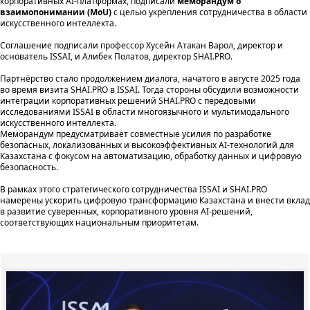
корпоративных AI-платформах, подписали
меморандум о
взаимопонимании (MoU)
с целью укрепления сотрудничества в области
искусственного интеллекта.
Соглашение подписали профессор Хусейн Атакан Варол, директор и
основатель ISSAI, и Алибек Полатов, директор SHAI.PRO.
Партнёрство стало продолжением диалога, начатого в августе 2025 года
во время визита SHAI.PRO в ISSAI. Тогда стороны обсудили возможности
интеграции корпоративных решений SHAI.PRO с передовыми
исследованиями ISSAI в области многоязычного и мультимодального
искусственного интеллекта.
Меморандум предусматривает совместные усилия по разработке
безопасных, локализованных и высокоэффективных AI-технологий для
Казахстана с фокусом на автоматизацию, обработку данных и цифровую
безопасность.
В рамках этого стратегического сотрудничества ISSAI и SHAI.PRO
намерены ускорить цифровую трансформацию Казахстана и внести вклад
в развитие суверенных, корпоративного уровня AI-решений,
соответствующих национальным приоритетам.