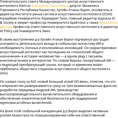
Попечительского совета Международного центра искусственного
интеллекта Alem.ai;
Екатерина Смышляева
, депутат Мажилиса
Парламента Республики Казахстан; Хусейн Атакан Варол, основатель и
директор Института умных систем и искусственного интеллекта (ISSAI)
Назарбаев Университета; Карамджит Гилл, главный редактор журнала AI
& Society и эмерит-профессор Университета Брайтона; а также
Вирджиния
Дигнум
, профессор ответственного искусственного интеллекта и директор
AI Policy Lab Университета Умео.
В своём выступлении д-р Хусейн Атакан Варол подчеркнул растущую
значимость регионального вклада в глобальную экосистему ИИ и
необходимость этичных и инклюзивных инноваций. Он охарактеризовал
искусственный интеллект как последнюю из «технологий общего
назначения» в истории человечества — в одном ряду с письмом,
книгопечатанием и интернетом. По словам Варола, генеративный ИИ —
следующий преобразующий скачок, который со временем может
приблизить общество к созданию искусственного общего интеллекта
(AGI).
Он назвал гонку за AGI «новой Большой игрой XXI века», отметив, что это
соперничество разворачивается сразу на трёх взаимосвязанных фронтах:
разработка передовых моделей ИИ, производство
высокопроизводительного вычислительного оборудования и
обеспечение энергетической безопасности для поддержания
крупномасштабных вычислений.
На фоне этой глобальной конкуренции д-р Варол выделил активные
усилия Казахстана по позиционированию себя как ответственной