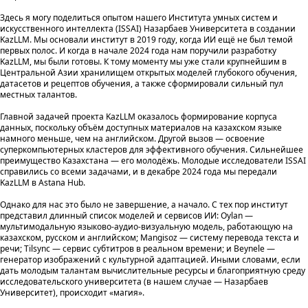
Здесь я могу поделиться опытом нашего Института умных систем и
искусственного интеллекта (ISSAI) Назарбаев Университета в создании
KazLLM. Мы основали институт в 2019 году, когда ИИ ещё не был темой
первых полос. И когда в начале 2024 года нам поручили разработку
KazLLM, мы были готовы. К тому моменту мы уже стали крупнейшим в
Центральной Азии хранилищем открытых моделей глубокого обучения,
датасетов и рецептов обучения, а также сформировали сильный пул
местных талантов.
Главной задачей проекта KazLLM оказалось формирование корпуса
данных, поскольку объём доступных материалов на казахском языке
намного меньше, чем на английском. Другой вызов — освоение
суперкомпьютерных кластеров для эффективного обучения. Сильнейшее
преимущество Казахстана — его молодёжь. Молодые исследователи ISSAI
справились со всеми задачами, и в декабре 2024 года мы передали
KazLLM в Astana Hub.
Однако для нас это было не завершение, а начало. С тех пор институт
представил длинный список моделей и сервисов ИИ: Oylan —
мультимодальную языково-аудио-визуальную модель, работающую на
казахском, русском и английском; Mangisoz — систему перевода текста и
речи; Tilsync — сервис субтитров в реальном времени; и Beynele —
генератор изображений с культурной адаптацией. Иными словами, если
дать молодым талантам вычислительные ресурсы и благоприятную среду
исследовательского университета (в нашем случае — Назарбаев
Университет), происходит «магия».