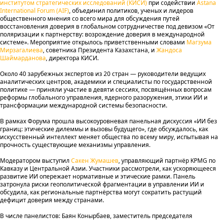
институтом стратегических исследований (КИСИ)
при содействии
Astana
International Forum (AIF)
, объединил политиков, ученых и лидеров
общественного мнения со всего мира для обсуждения путей
восстановления доверия в глобальном сотрудничестве под девизом «От
поляризации к партнерству: возрождение доверия в международной
системе». Мероприятие открылось приветственными словами
Магзума
Мирзагалиева
, советника Президента Казахстана, и
Жандоса
Шаймарданова
, директора КИСИ.
Около 40 зарубежных экспертов из 20 стран — руководители ведущих
аналитических центров, академики и специалисты по государственной
политике — приняли участие в девяти сессиях, посвящённых вопросам
реформы глобального управления, ядерного разоружения, этики ИИ и
трансформации международной системы безопасности.
В рамках Форума прошла высокоуровневая панельная дискуссия «ИИ без
границ: этические дилеммы и вызовы будущего», где обсуждалось, как
искусственный интеллект меняет общества по всему миру, испытывая на
прочность существующие механизмы управления.
Модератором выступил
Сакен Жумашев
, управляющий партнёр KPMG по
Кавказу и Центральной Азии. Участники рассмотрели, как ускоряющееся
развитие ИИ опережает нормативные и этические рамки. Панель
затронула риски геополитической фрагментации в управлении ИИ и
обсудила, как региональные партнёрства могут сократить растущий
дефицит доверия между странами.
В числе панелистов: Баян Конырбаев, заместитель председателя