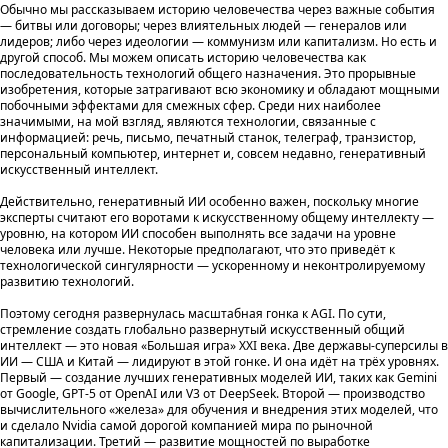
Обычно мы рассказываем историю человечества через важные события
— битвы или договоры; через влиятельных людей — генералов или
лидеров; либо через идеологии — коммунизм или капитализм. Но есть и
другой способ. Мы можем описать историю человечества как
последовательность технологий общего назначения. Это прорывные
изобретения, которые затрагивают всю экономику и обладают мощными
побочными эффектами для смежных сфер. Среди них наиболее
значимыми, на мой взгляд, являются технологии, связанные с
информацией: речь, письмо, печатный станок, телеграф, транзистор,
персональный компьютер, интернет и, совсем недавно, генеративный
искусственный интеллект.
Действительно, генеративный ИИ особенно важен, поскольку многие
эксперты считают его воротами к искусственному общему интеллекту —
уровню, на котором ИИ способен выполнять все задачи на уровне
человека или лучше. Некоторые предполагают, что это приведёт к
технологической сингулярности — ускоренному и неконтролируемому
развитию технологий.
Поэтому сегодня развернулась масштабная гонка к AGI. По сути,
стремление создать глобально развернутый искусственный общий
интеллект — это новая «Большая игра» XXI века. Две державы-суперсилы в
ИИ — США и Китай — лидируют в этой гонке. И она идёт на трёх уровнях.
Первый — создание лучших генеративных моделей ИИ, таких как Gemini
от Google, GPT-5 от OpenAI или V3 от DeepSeek. Второй — производство
вычислительного «железа» для обучения и внедрения этих моделей, что
и сделало Nvidia самой дорогой компанией мира по рыночной
капитализации. Третий — развитие мощностей по выработке