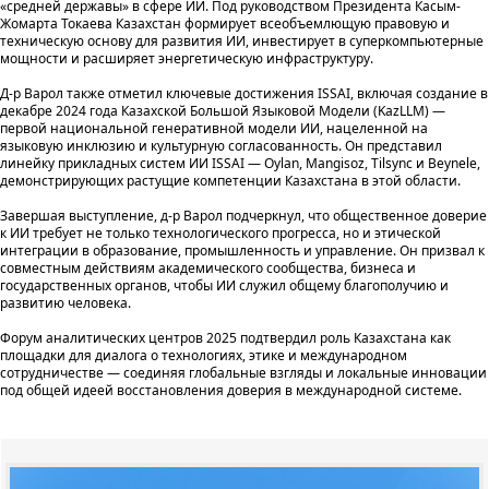
«средней державы» в сфере ИИ. Под руководством Президента Касым-
Жомарта Токаева Казахстан формирует всеобъемлющую правовую и
техническую основу для развития ИИ, инвестирует в суперкомпьютерные
мощности и расширяет энергетическую инфраструктуру.
Д-р Варол также отметил ключевые достижения ISSAI, включая создание в
декабре 2024 года Казахской Большой Языковой Модели (KazLLM) —
первой национальной генеративной модели ИИ, нацеленной на
языковую инклюзию и культурную согласованность. Он представил
линейку прикладных систем ИИ ISSAI — Oylan, Mangisoz, Tilsync и Beynele,
демонстрирующих растущие компетенции Казахстана в этой области.
Завершая выступление, д-р Варол подчеркнул, что общественное доверие
к ИИ требует не только технологического прогресса, но и этической
интеграции в образование, промышленность и управление. Он призвал к
совместным действиям академического сообщества, бизнеса и
государственных органов, чтобы ИИ служил общему благополучию и
развитию человека.
Форум аналитических центров 2025 подтвердил роль Казахстана как
площадки для диалога о технологиях, этике и международном
сотрудничестве — соединяя глобальные взгляды и локальные инновации
под общей идеей восстановления доверия в международной системе.