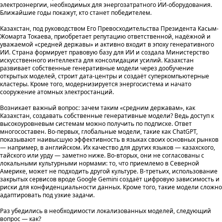
электроэнергии, необходимых для энергозатратного ИИ-оборудования.
Ближайшие годы покажут, кто станет победителем.
Казахстан, под руководством Его Превосходительства Президента Касым-
Жомарта Токаева, приобретает репутацию ответственной, надёжной и
уважаемой «средней державы» и активно входит в эпоху генеративного
ИИ. Страна формирует правовую базу для ИИ и создала Министерство
искусственного интеллекта для консолидации усилий. Казахстан
развивает собственные генеративные модели через дообучение
открытых моделей, строит дата-центры и создаёт суперкомпьютерные
кластеры. Кроме того, модернизируется энергосистема и начато
сооружение атомных электростанций.
Возникает важный вопрос: зачем таким «средним державам», как
Казахстан, создавать собственные генеративные модели? Ведь доступ к
высокоуровневым системам можно получить по подписке. Ответ
многосоставен. Во-первых, глобальные модели, такие как ChatGPT,
показывают наивысшую эффективность в языках своих основных рынков
— например, в английском. Их качество для других языков — казахского,
тайского или урду — заметно ниже. Во-вторых, они не согласованы с
локальными культурными нормами: то, что приемлемо в Северной
Америке, может не подходить другой культуре. В-третьих, использование
закрытых сервисов вроде Google Gemini создаёт цифровую зависимость и
риски для конфиденциальности данных. Кроме того, такие модели сложно
адаптировать под узкие задачи.
Раз убедились в необходимости локализованных моделей, следующий
вопрос — как?