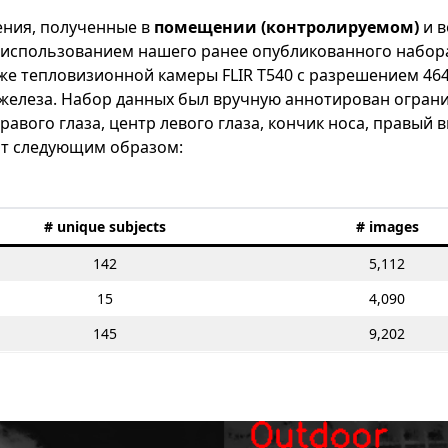
ения, полученные в
помещении (контролируемом)
и 
использованием нашего ранее опубликованного набора 
е тепловизионной камеры FLIR T540 с разрешением 464
й железа. Набор данных был вручную аннотирован огр
вого глаза, центр левого глаза, кончик носа, правый в
дит следующим образом:
# unique subjects
# images
142
5,112
15
4,090
145
9,202