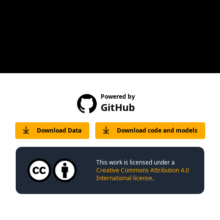
Powered by
GitHub
Download Data
Download code and models
This work is licensed under a
Creative Commons Attribution 4.0
International license
.