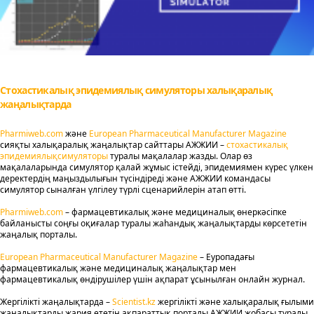
Стохастикалық эпидемиялық симуляторы халықаралық
жаңалықтарда
Pharmiweb.com
және
European Pharmaceutical Manufacturer Magazine
сияқты халықаралық жаңалықтар сайттары АЖЖИИ –
стохастикалық
эпидемиялықсимуляторы
туралы мақалалар жазды. Олар өз
мақалаларында симулятор қалай жұмыс істейді, эпидемиямен күрес үлкен
деректердің маңыздылығын түсіндіреді және АЖЖИИ командасы
симулятор сыналған үлгілеу түрлі сценарийлерін атап өтті.
Pharmiweb.com
– фармацевтикалық және медициналық өнеркәсіпке
байланысты соңғы оқиғалар туралы жаһандық жаңалықтарды көрсететін
жаңалық порталы.
European Pharmaceutical Manufacturer Magazine
– Еуропадағы
фармацевтикалық және медициналық жаңалықтар мен
фармацевтикалық өндірушілер үшін ақпарат ұсынылған онлайн журнал.
Жергілікті жаңалықтарда –
Scientist.kz
жергілікті және халықаралық ғылыми
жаңалықтарды жария ететін ақпараттық порталы АЖЖИИ жобасы туралы