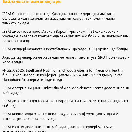
Байланысты жаңалықтары
ISSAI Connect іс-шарасында Қазақстанның тілдері, қоғамы және
болашағы үшін әзірленген жасанды интеллект технологиялары
таныстырылды
ISSAI директоры проф. Атакан Варол Түркі әлемінің І халықаралық
жасанды интеллект конгресінде генеративті ЖИ бойынша шақырылған
воркшоп өткізді
ISSAI өкілдері Қазақстан Республикасы Президентінің Архивінде болды
Ақылды жүйелер және жасанды интеллект институты SKO Hub өкілдерін
қарсы алды.
«NutrIX 2026: Intelligent Nutrition and Food Systems for Precision Health»
бірінші халықаралық конференциясы 2026 жылғы 17–19 қыркүйекте
Назарбаев Университетінде өтеді
ISSAI Австрияның IMC University of Applied Sciences Krems делегациясын
қабылдады
ISSAI директоры доктор Атакан Варол GITEX CAC 2026 іс-шарасында сөз
сөйледі
ISSAI Көкшетауда өткен «Шоқан оқулары» конференциясында ЖИ
инновацияларын таныстырды
ISSAI NVIDIA делегациясын қабылдап, ЖИ зерттеулері мен SCAI
көзқарасын таныстырды