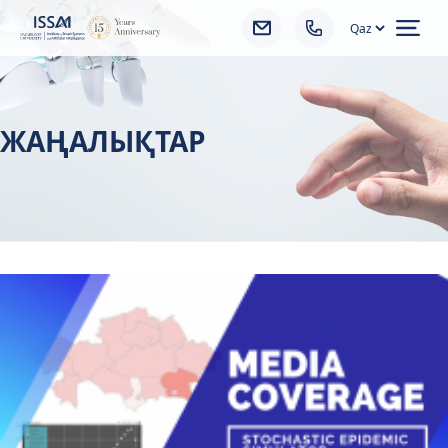
Ope
ЖАҢАЛЫҚТАР