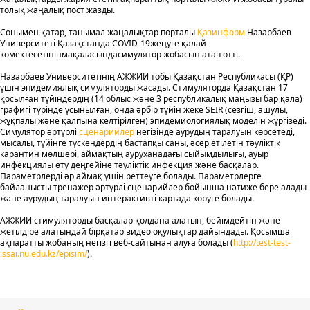
толық жаңалық пост жазды.
Сонымен қатар, танымал жаңалықтар порталы
Қазинформ
Назарбаев
Университеті Қазақстанда COVID-19жеңуге қалай
көмектесетінінмақаласындасимулятор жобасын атап өтті.
Назарбаев Университетінің АЖЖИИ тобы Қазақстан Республикасы (ҚР)
үшін эпидемиялық симуляторды жасады. Стимуляторда Қазақстан 17
қосылған түйіндердің (14 облыс және 3 республикалық маңызы бар қала)
графигі түрінде ұсынылған, онда әрбір түйін жеке SEIR (сезгіш, ашулы,
жұқпалы және қалпына келтірілген) эпидемиологиялық моделін жүргізеді.
Симулятор әртүрлі
сценарийлер
негізінде аурудың таралуын көрсетеді,
мысалы, түйінге түскендердің бастапқы саны, әсер етілетін тәуліктік
карантин мөлшері, аймақтың ауруханадағы сыйымдылығы, ауыр
инфекциялы өту деңгейіне тәуліктік инфекция және басқалар.
Параметрлерді әр аймақ үшін реттеуге болады. Параметрлерге
байланысты тренажер әртүрлі сценарийлер бойынша нәтиже бере алады
және аурудың таралуын интерактивті картада көруге болады.
АЖЖИИ стимуляторды басқалар қолдана алатын, бейімдейтін және
жетілдіре алатындай бірқатар видео оқулықтар дайындады. Қосымша
ақпаратты жобаның негізгі веб-сайтынан алуға болады (
http://test-test-
issai.nu.edu.kz/episim/
).