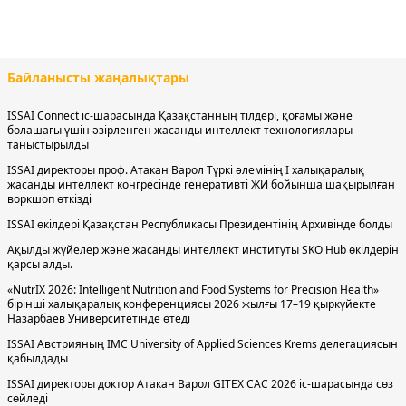
Байланысты жаңалықтары
ISSAI Connect іс-шарасында Қазақстанның тілдері, қоғамы және
болашағы үшін әзірленген жасанды интеллект технологиялары
таныстырылды
ISSAI директоры проф. Атакан Варол Түркі әлемінің І халықаралық
жасанды интеллект конгресінде генеративті ЖИ бойынша шақырылған
воркшоп өткізді
ISSAI өкілдері Қазақстан Республикасы Президентінің Архивінде болды
Ақылды жүйелер және жасанды интеллект институты SKO Hub өкілдерін
қарсы алды.
«NutrIX 2026: Intelligent Nutrition and Food Systems for Precision Health»
бірінші халықаралық конференциясы 2026 жылғы 17–19 қыркүйекте
Назарбаев Университетінде өтеді
ISSAI Австрияның IMC University of Applied Sciences Krems делегациясын
қабылдады
ISSAI директоры доктор Атакан Варол GITEX CAC 2026 іс-шарасында сөз
сөйледі