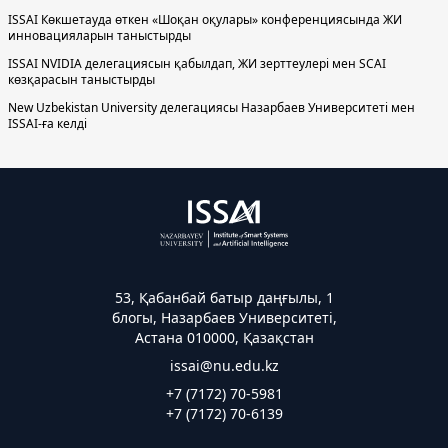
ISSAI Көкшетауда өткен «Шоқан оқулары» конференциясында ЖИ
инновацияларын таныстырды
ISSAI NVIDIA делегациясын қабылдап, ЖИ зерттеулері мен SCAI
көзқарасын таныстырды
New Uzbekistan University делегациясы Назарбаев Университеті мен
ISSAI-ға келді
53, Қабанбай батыр даңғылы, 1
блогы, Назарбаев Университеті,
Астана 010000, Қазақстан
issai@nu.edu.kz
+7 (7172) 70-5981
+7 (7172) 70-6139