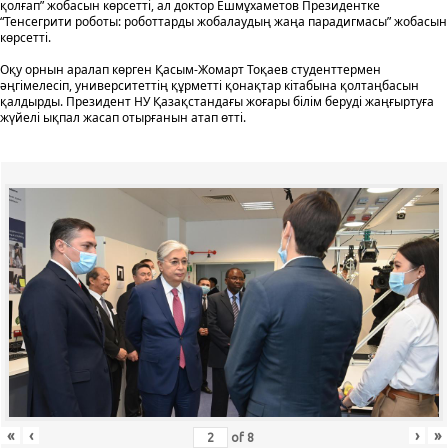
қолғап” жобасын көрсетті, ал доктор Ешмұхаметов Президентке
“Тенсегрити роботы: роботтарды жобалаудың жаңа парадигмасы” жобасын
көрсетті.
Оқу орнын аралап көрген Қасым-Жомарт Тоқаев студенттермен
әңгімелесіп, университеттің құрметті қонақтар кітабына қолтаңбасын
қалдырды. Президент НУ Қазақстандағы жоғары білім беруді жаңғыртуға
жүйелі ықпал жасап отырғанын атап өтті.
«
‹
›
»
of
8