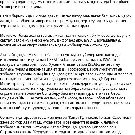
орнының одан әрі даму стратегиясымен танысу мақсатында Назарбаев
Университетіне барды.
Сапар барысында НУ президенті Шигео Катсу Мемлекет басшысын қарсы
алып, Назарбаев Университетінің кампусын, зерттеу орталықтары мен
зертханаларын дамыту жоспарымен таныстырды.
Мемлекет басшысына ғылым, жасанды интеллект, білім беру, денсаулық
сақтау, саяси жүйені жаңғырту, цифрландыру, ауыл шаруашылығы,
экология және спорт салаларындағы жобалар таныстырылды.
Атап айтқанда, Мемлекет басшысы Ақылды жүйелер мен жасанды
интеллект институтының (ISSAI) жобаларымен танысты. ISSAI негізін
қалаушы директоры, проф. Хусейн Атакан Варол ISSAI-дың зерттеу
жұмысы туралы презентация өткізді. Профессор Варол Институттың
жобалары туралы, оның ішінде қазақ тіліне арналған жасанды интеллект
негізіндегі тіл мен табиғи тілді өңдеу технологиялары, ҚР Қаржы
Министрлігі үшін жасанды интеллект шешімдері және денсаулық сақтау
саласындағы жетістіктер туралы айтып берді, сондай-ақ Қазақстандағы
студенттерге арналған білім беру бастамалары туралы айтып берді.
Осыдан кейін ISSAI техникалық жоба координаторы Ербол Абсалямов
ISSAI командасы әзірлеген қазақ сөзін автоматты түрде тану және қазақ
мәтінін сөйлеуге түрлендіру технологияларды көрсетті.
Сонымен қатар, зерттеушілер доктор Жанат Қаппасов, Тоғжан Сырымова
және доктор Азамат Ешмұхаметов Президентті өздерінің ғылыми
жобаларымен таныстырды. Атап айтқанда, доктор Қаппасов пен
Сырымова ханым “Кеудедегі ісіктерді анықтауға арналған тактильді