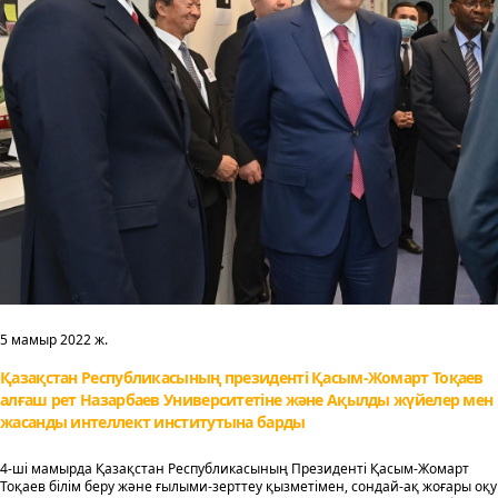
5 мамыр 2022 ж.
Қазақстан Республикасының президенті Қасым-Жомарт Тоқаев
алғаш рет Назарбаев Университетіне және Ақылды жүйелер мен
жасанды интеллект институтына барды
4-ші мамырда Қазақстан Республикасының Президенті Қасым-Жомарт
Тоқаев білім беру және ғылыми-зерттеу қызметімен, сондай-ақ жоғары оқу