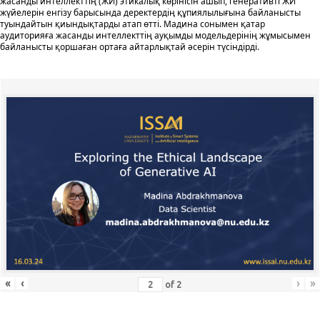
жасанды интеллекттің (ЖИ) этикалық көрінісін ашып, генеративті ЖИ
жүйелерін енгізу барысында деректердің құпиялылығына байланысты
туындайтын қиындықтарды атап өтті. Мадина сонымен қатар
аудиторияға жасанды интеллекттің ауқымды модельдерінің жұмысымен
байланысты қоршаған ортаға айтарлықтай әсерін түсіндірді.
«
‹
›
»
of
2