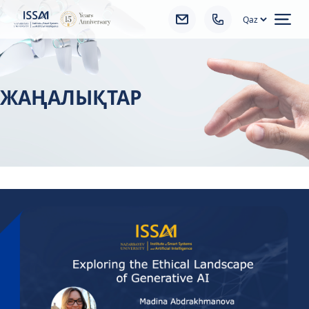
Ope
ЖАҢАЛЫҚТАР