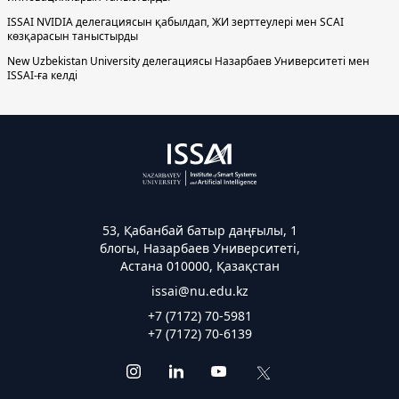
ISSAI NVIDIA делегациясын қабылдап, ЖИ зерттеулері мен SCAI
көзқарасын таныстырды
New Uzbekistan University делегациясы Назарбаев Университеті мен
ISSAI-ға келді
53, Қабанбай батыр даңғылы, 1
блогы, Назарбаев Университеті,
Астана 010000, Қазақстан
issai@nu.edu.kz
+7 (7172) 70-5981
+7 (7172) 70-6139