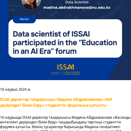
16 наурыз 2024 ж.
ISSAI деректер талдаушысы Мадина Абдрахманова «ЖИ
дәуіріндегі білім беру» студенттік форумына қатысты
16 наурызда ISSAI деректер талдаушысы Мадина Абдрахманова «Жасанды
интеллект дәуіріндегі білім беру» тақырыбындағы төртінші студенттік
форумға қатысты. Өзінің тұсаукесері барысында Мәдина генеративті