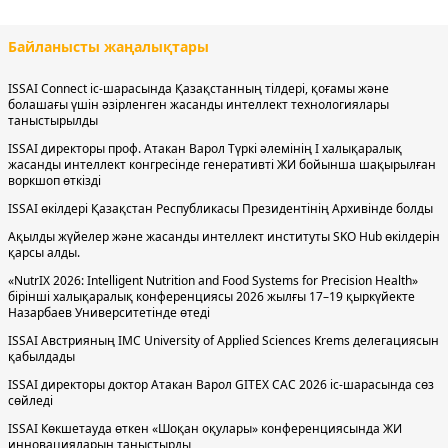
Байланысты жаңалықтары
ISSAI Connect іс-шарасында Қазақстанның тілдері, қоғамы және
болашағы үшін әзірленген жасанды интеллект технологиялары
таныстырылды
ISSAI директоры проф. Атакан Варол Түркі әлемінің І халықаралық
жасанды интеллект конгресінде генеративті ЖИ бойынша шақырылған
воркшоп өткізді
ISSAI өкілдері Қазақстан Республикасы Президентінің Архивінде болды
Ақылды жүйелер және жасанды интеллект институты SKO Hub өкілдерін
қарсы алды.
«NutrIX 2026: Intelligent Nutrition and Food Systems for Precision Health»
бірінші халықаралық конференциясы 2026 жылғы 17–19 қыркүйекте
Назарбаев Университетінде өтеді
ISSAI Австрияның IMC University of Applied Sciences Krems делегациясын
қабылдады
ISSAI директоры доктор Атакан Варол GITEX CAC 2026 іс-шарасында сөз
сөйледі
ISSAI Көкшетауда өткен «Шоқан оқулары» конференциясында ЖИ
инновацияларын таныстырды