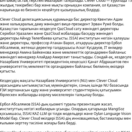
ынтымақтастық перспективаларын талқылады. Clever Cloud — Еуропада 15
жылдық тәжірибесі бар және мықты орныққан компания, ол Қазақстан
нарығында өз бизнесін кеңейтуге қызығушылық білдірді.
Clever Cloud делегациясының құрамында бас директор Квентин Адам
және халықаралық даму жөніндегі вице-президент Эрван Ружё болды.
Қазақстан тарапынан кездесуге QazCloud сату жөніндегі директоры
Серікбол Уразалин және QazCloud жобаларды басқару жөніндегі
директоры Айнұр Төлепбаева қатысты. ISSAI институтын негізін қалаушы
және директоры, профессор Атакан Варол, атқарушы директор Ербол
Абсалямов, жетекші деректер талдаушысы Аскат Күсдәуов, IT өнімдер
менеджері Амина Байкенова және мемлекеттік органдармен байланыс
жөніндегі менеджер Алайдар Амирсеит таныстырды. Сондай-ақ, кездесуге
Назарбаев Университеті президентінің кеңесшісі Қанат Абдрашитов пен
университеттің мемлекеттік органдармен байланыс бөлімінің өкілдері
қатысты.
Кездесудің мақсаты Назарбаев Университеті (NU) мен Clever Cloud
арасындағы ынтымақтастық мүмкіндіктерін, соның ішінде NU базасында
ҒЗИ зертханасын құру және университет студенттерінің қатысуымен
бірлескен жобаларды әзірлеу мәселелерін талқылау болды.
Ербол Абсалямов ISSAI-дың қызметі туралы презентация жасап,
институттың негізгі жобаларын ұсынды. Олардың қатарында MangiSoz
қосымшасы, ISSAI KAZ-LLM ірі тілдік модельдері және Oylan Language Vision
Model бар. Clever Cloud өкілдері ISSAI-дің инновациялық бастамалары мен
ғылыми-зерттеу тәсіліне жоғары баға берді.