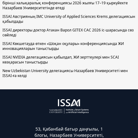
бірінші халықаралық конференциясы 2026 жылғы 17–19 қыркүйекте
Назарбаев Университетінде өтеді
ISSAI Австрияның IMC University of Applied Sciences Krems делегациясын
қабылдады
ISSAI директоры доктор Атакан Варол GITEX CAC 2026 іс-шарасында сөз
сөйледі
ISSAI Көкшетауда өткен «Шоқан оқулары» конференциясында ЖИ
инновацияларын таныстырды
ISSAI NVIDIA делегациясын қабылдап, ЖИ зерттеулері мен SCAI
көзқарасын таныстырды
New Uzbekistan University делегациясы Назарбаев Университеті мен
ISSAI-ға келді
53, Қабанбай батыр даңғылы, 1
блогы, Назарбаев Университеті,