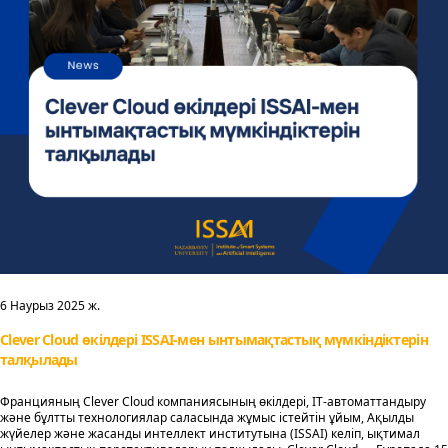
6 Наурыз 2025 ж.
Clever Cloud өкілдері ISSAI-мен ынтымақтастық мүмкіндіктерін
талқылады
Францияның Clever Cloud компаниясының өкілдері, IT-автоматтандыру
және бұлтты технологиялар саласында жұмыс істейтін ұйым, Ақылды
жүйелер және жасанды интеллект институтына (ISSAI) келіп, ықтимал