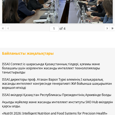
«
‹
›
»
of
4
Байланысты жаңалықтары
ISSAI Connect іс-шарасында Қазақстанның тілдері, қоғамы және
болашағы үшін әзірленген жасанды интеллект технологиялары
таныстырылды
ISSAI директоры проф. Атакан Варол Түркі әлемінің І халықаралық
жасанды интеллект конгресінде генеративті ЖИ бойынша шақырылған
воркшоп өткізді
ISSAI өкілдері Қазақстан Республикасы Президентінің Архивінде болды
Ақылды жүйелер және жасанды интеллект институты SKO Hub өкілдерін
қарсы алды.
«NutrIX 2026: Intelligent Nutrition and Food Systems for Precision Health»