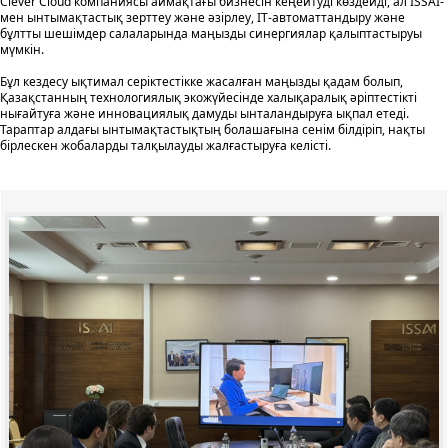
Clever Cloud компаниясы аймақтағы бизнесін кеңейтуді көздейді, ал ISSAI-
мен ынтымақтастық зерттеу және әзірлеу, IT-автоматтандыру және
бұлтты шешімдер салаларында маңызды синергиялар қалыптастыруы
мүмкін.
Бұл кездесу ықтимал серіктестікке жасалған маңызды қадам болып,
Қазақстанның технологиялық экожүйесінде халықаралық әріптестікті
нығайтуға және инновациялық дамуды ынталандыруға ықпал етеді.
Тараптар алдағы ынтымақтастықтың болашағына сенім білдіріп, нақты
бірлескен жобаларды талқылауды жалғастыруға келісті.