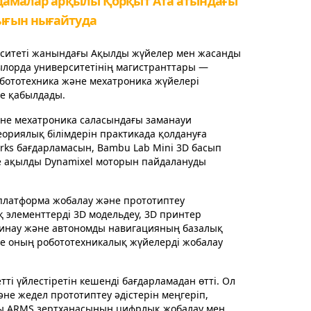
мдамалар арқылы Қорқыт Ата атындағы
ығын нығайтуда
рситеті жанындағы Ақылды жүйелер мен жасанды
зылорда университетінің магистранттары —
ототехника және мехатроника жүйелері
е қабылдады.
не мехатроника саласындағы заманауи
еориялық білімдерін практикада қолдануға
orks бағдарламасын, Bambu Lab Mini 3D басып
е ақылды Dynamixel моторын пайдалануды
платформа жобалау және прототиптеу
лементтерді 3D модельдеу, 3D принтер
і жинау және автономды навигацияның базалық
бе оның робототехникалық жүйелерді жобалау
 үйлестіретін кешенді бағдарламадан өтті. Ол
не жедел прототиптеу әдістерін меңгеріп,
сы ARMS зертханасының цифрлық жобалау мен