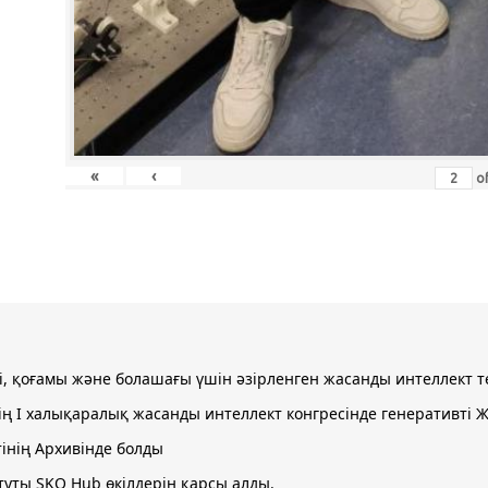
«
‹
o
рі, қоғамы және болашағы үшін әзірленген жасанды интеллект
інің І халықаралық жасанды интеллект конгресінде генеративт
тінің Архивінде болды
уты SKO Hub өкілдерін қарсы алды.