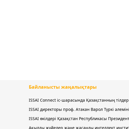
Байланысты жаңалықтары
ISSAI Connect іс-шарасында Қазақстанның тілде
ISSAI директоры проф. Атакан Варол Түркі әлем
ISSAI өкілдері Қазақстан Республикасы Президен
Ақылды жүйелер және жасанды интеллект инстит