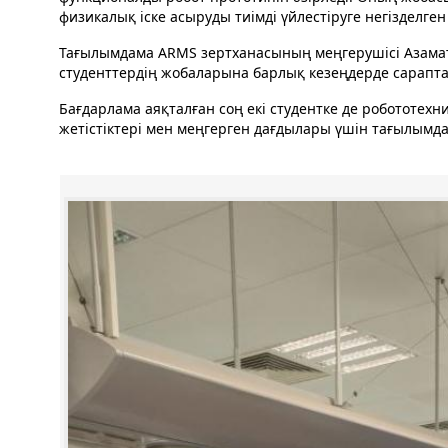
физикалық іске асыруды тиімді үйлестіруге негізделген 
Тағылымдама ARMS зертханасының меңгерушісі Азамат
студенттердің жобаларына барлық кезеңдерде сарапта
Бағдарлама аяқталған соң екі студентке де робототех
жетістіктері мен меңгерген дағдылары үшін тағылымд