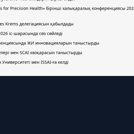
stems for Precision Health» бірінші халықаралық конференциясы 
ences Krems делегациясын қабылдады
2026 іс-шарасында сөз сөйледі
ференциясында ЖИ инновацияларын таныстырды
улері мен SCAI көзқарасын таныстырды
 Университеті мен ISSAI-ға келді