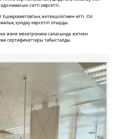
әдіснамасын сәтті көрсетті.
 Ешмұхаметовтың жетекшілігімен өтті. Ол
малық қолдау көрсетіп отырды.
ника және мехатроника саласында жеткен
ама сертификаттары табысталды.