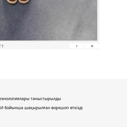
›
»
f
7
 технологиялары таныстырылды
і ЖИ бойынша шақырылған воркшоп өткізді