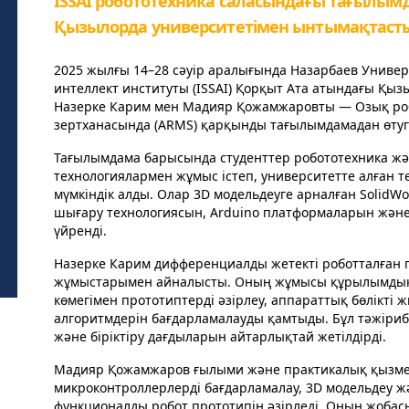
ISSAI робототехника саласындағы тағылы
Қызылорда университетімен ынтымақтаст
2025 жылғы 14–28 сәуір аралығында Назарбаев Униве
интеллект институты (ISSAI) Қорқыт Ата атындағы Қы
Назерке Карим мен Мадияр Қожамжаровты — Озық роб
зертханасында (ARMS) қарқынды тағылымдамадан өтуг
Тағылымдама барысында студенттер робототехника жә
технологиялармен жұмыс істеп, университетте алған т
мүмкіндік алды. Олар 3D модельдеуге арналған SolidW
шығару технологиясын, Arduino платформаларын жән
үйренді.
Назерке Карим дифференциалды жетекті роботталған 
жұмыстарымен айналысты. Оның жұмысы құрылымдық э
көмегімен прототиптерді әзірлеу, аппараттық бөлікт
алгоритмдерін бағдарламалауды қамтыды. Бұл тәжіри
және біріктіру дағдыларын айтарлықтай жетілдірді.
Мадияр Қожамжаров ғылыми және практикалық қызметті
микроконтроллерлерді бағдарламалау, 3D модельдеу жә
функционалды робот прототипін әзірледі. Оның жоба