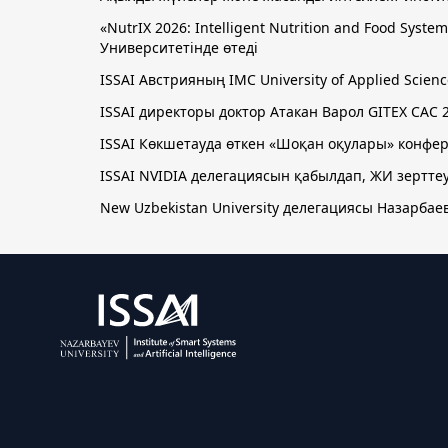
«NutrIX 2026: Intelligent Nutrition and Food Sy
Университетінде өтеді
ISSAI Австрияның IMC University of Applied Sci
ISSAI директоры доктор Атакан Варол GITEX CAC 
ISSAI Көкшетауда өткен «Шоқан оқулары» кон
ISSAI NVIDIA делегациясын қабылдап, ЖИ зертте
New Uzbekistan University делегациясы Назарбаев