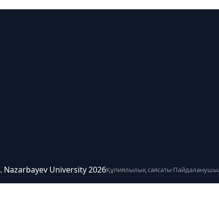
ce. Nazarbayev University 2026
Құпиялылық саясаты
·
Пайдаланушыл