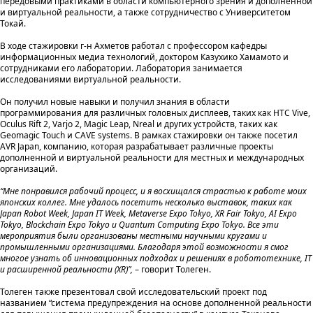
передовыми практиками в области компьютерного зрения и дополненной
и виртуальной реальности, а также сотрудничество с Университетом
Токай.
В ходе стажировки г-н Ахметов работал с профессором кафедры
информационных медиа технологий, доктором Казухико Хамамото и
сотрудниками его лаборатории. Лаборатория занимается
исследованиями виртуальной реальности.
Он получил новые навыки и получил знания в области
программирования для различных головных дисплеев, таких как HTC Vive,
Oculus Rift 2, Varjo 2, Magic Leap, Nreal и других устройств, таких как
Geomagic Touch и CAVE systems. В рамках стажировки он также посетил
AVR Japan, компанию, которая разрабатывает различные проекты
дополненной и виртуальной реальности для местных и международных
организаций.
“Мне понравился рабочий процесс, и я восхищался страстью к работе моих
японских коллег. Мне удалось посетить несколько выставок, таких как
Japan Robot Week, Japan IT Week, Metaverse Expo Tokyo, XR Fair Tokyo, AI Expo
Tokyo, Blockchain Expo Tokyo и Quantum Computing Expo Tokyo. Все эти
мероприятия были организованы местными научными кругами и
промышленными организациями. Благодаря этой возможности я смог
многое узнать об инновационных подходах и решениях в робототехнике, IT
и расширенной реальности (XR)”,
– говорит Толеген.
Толеген также презентовал свой исследовательский проект под
названием “система предупреждения на основе дополненной реальности