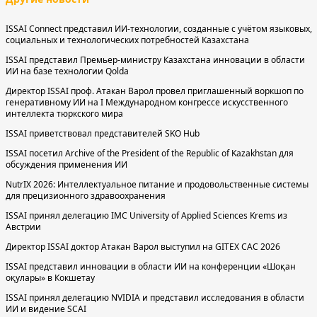
ISSAI Connect представил ИИ-технологии, созданные с учётом языковых,
социальных и технологических потребностей Казахстана
ISSAI представил Премьер-министру Казахстана инновации в области
ИИ на базе технологии Qolda
Директор ISSAI проф. Атакан Варол провел приглашенный воркшоп по
генеративному ИИ на I Международном конгрессе искусственного
интеллекта тюркского мира
ISSAI приветствовал представителей SKO Hub
ISSAI посетил Archive of the President of the Republic of Kazakhstan для
обсуждения применения ИИ
NutrIX 2026: Интеллектуальное питание и продовольственные системы
для прецизионного здравоохранения
ISSAI принял делегацию IMC University of Applied Sciences Krems из
Австрии
Директор ISSAI доктор Атакан Варол выступил на GITEX CAC 2026
ISSAI представил инновации в области ИИ на конференции «Шоқан
оқулары» в Кокшетау
ISSAI принял делегацию NVIDIA и представил исследования в области
ИИ и видение SCAI