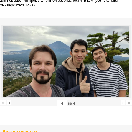
для повышения промышленной безопасности” в кампусе Таканава
Университета Токай.
«
‹
›
»
из
4
Другие новости