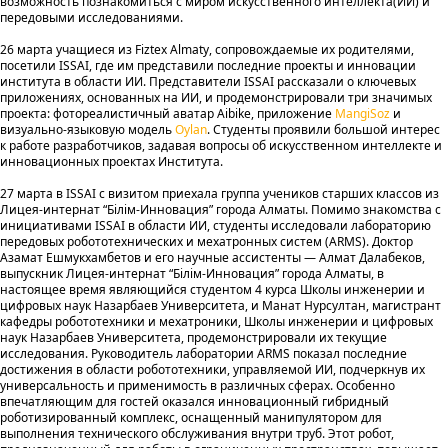
возможность познакомиться с миром искусственного интеллекта(ИИ) и
передовыми исследованиями.
26 марта учащиеся из Fiztex Almaty, сопровождаемые их родителями,
посетили ISSAI, где им представили последние проекты и инновации
института в области ИИ. Представители ISSAI рассказали о ключевых
приложениях, основанных на ИИ, и продемонстрировали три значимых
проекта: фотореалистичный аватар Aibike, приложение
MangiSoz
и
визуально-языковую модель
Oylan
. Студенты проявили большой интерес
к работе разработчиков, задавая вопросы об искусственном интеллекте и
инновационных проектах Института.
27 марта в ISSAI с визитом приехала группа учеников старших классов из
Лицея-интернат “Білім-Инновация” города Алматы. Помимо знакомства с
инициативами ISSAI в области ИИ, студенты исследовали лабораторию
передовых робототехнических и мехатронных систем (ARMS). Доктор
Азамат Ешмукхамбетов и его научные ассистенты — Алмат Далабеков,
выпускник Лицея-интернат “Білім-Инновация” города Алматы, в
настоящее время являющийся студентом 4 курса Школы инженерии и
цифровых наук Назарбаев Университета, и Манат Нурсултан, магистрант
кафедры робототехники и мехатроники, Школы инженерии и цифровых
наук Назарбаев Университета, продемонстрировали их текущие
исследования. Руководитель лаборатории ARMS показал последние
достижения в области робототехники, управляемой ИИ, подчеркнув их
универсальность и применимость в различных сферах. Особенно
впечатляющим для гостей оказался инновационный гибридный
роботизированный комплекс, оснащенный манипулятором для
выполнения технического обслуживания внутри труб. Этот робот,