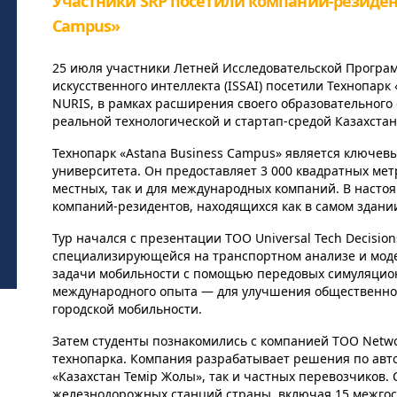
Участники SRP посетили компании-резидент
Campus»
25 июля участники Летней Исследовательской Програм
искусственного интеллекта (ISSAI) посетили Технопар
NURIS, в рамках расширения своего образовательного 
реальной технологической и стартап-средой Казахстан
Технопарк «Astana Business Campus» является ключев
университета. Он предоставляет 3 000 квадратных мет
местных, так и для международных компаний. В насто
компаний-резидентов, находящихся как в самом здании,
Тур начался с презентации ТОО Universal Tech Decisio
специализирующейся на транспортном анализе и мод
задачи мобильности с помощью передовых симуляцион
международного опыта — для улучшения общественно
городской мобильности.
Затем студенты познакомились с компанией ТОО Netwo
технопарка. Компания разрабатывает решения по авто
«Казахстан Темiр Жолы», так и частных перевозчиков. 
железнодорожных станций страны, включая 15 межгос