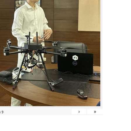
›
»
з
9