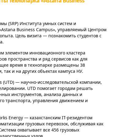
ы Технопарка «Astana Business
мы (SRP) Института умных систем и
к «Astana Business Campus», управляемый Центром
опыта. Цель визита — познакомить студентов с
а.
ым элементом инновационного кластера
ров пространства и ряд сервисов как для
ящее время в технопарке размещены 38
 так и на других объектах кампуса НУ.
ns (UTD) — научно-исследовательской компании,
елировании. UTD помогает городам решать
ных инструментов, анализа данных и
го транспорта, управления движением и
rks Energy — казахстанским IT-резидентом
матизации грузовых перевозок, обслуживая как
Система охватывает все 456 грузовых
ударственных узлов.