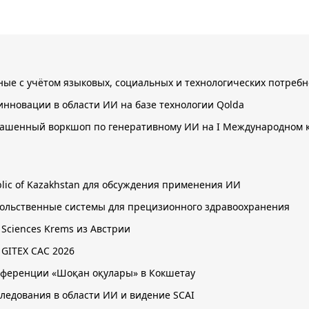
нные с учётом языковых, социальных и технологических потребн
инновации в области ИИ на базе технологии Qolda
лашенный воркшоп по генеративному ИИ на I Международном к
public of Kazakhstan для обсуждения применения ИИ
овольственные системы для прецизионного здравоохранения
d Sciences Krems из Австрии
 GITEX CAC 2026
онференции «Шоқан оқулары» в Кокшетау
следования в области ИИ и видение SCAI