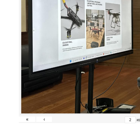
«
‹
и