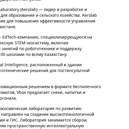
oratory (Aerolab) — лидер в разработке и
ля образования и сельского хозяйства. Aerolab
ние для повышения эффективности управления
ахстане.
n — EdTech-компанию, специализирующуюся на
лексную STEM-экосистему, включая
 занятий по робототехнике и поддержку
00 школами по всему Казахстану.
al Intelligence, расположенный в здании
тотехнические решения для постинсультной
инновационным решением в формате беспилечного
оматов, Vbox предлагает снеки, напитки и
рсонала.
рокосмическая лаборатория по развитию
т направлен на создание высокотехнологичной
и и ГИС. Лаборатория занимается сбором,
пляя пространственную интеллектуальную