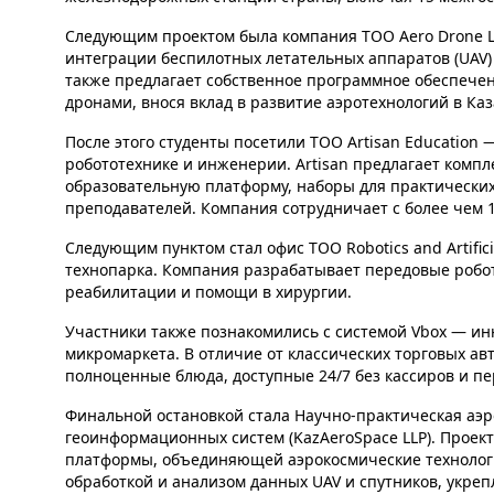
Следующим проектом была компания ТОО Aero Drone Lab
интеграции беспилотных летательных аппаратов (UAV) д
также предлагает собственное программное обеспече
дронами, внося вклад в развитие аэротехнологий в Каз
После этого студенты посетили ТОО Artisan Educatio
робототехнике и инженерии. Artisan предлагает комп
образовательную платформу, наборы для практических
преподавателей. Компания сотрудничает с более чем 1
Следующим пунктом стал офис ТОО Robotics and Artifici
технопарка. Компания разрабатывает передовые робо
реабилитации и помощи в хирургии.
Участники также познакомились с системой Vbox — 
микромаркета. В отличие от классических торговых авт
полноценные блюда, доступные 24/7 без кассиров и пе
Финальной остановкой стала Научно-практическая аэ
геоинформационных систем (KazAeroSpace LLP). Проек
платформы, объединяющей аэрокосмические технологи
обработкой и анализом данных UAV и спутников, укре