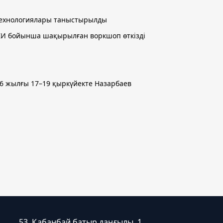
 технологиялары таныстырылды
і ЖИ бойынша шақырылған воркшоп өткізді
2026 жылғы 17–19 қыркүйекте Назарбаев
53, Қабанбай батыр даңғылы, 1