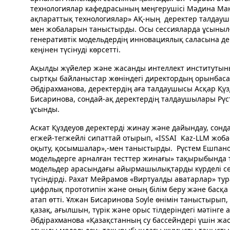
технологиялар кафедрасының меңгерушісі Мәдина Мансұ
ақпараттық технологиялар» АҚ-ның деректер талдау
мен жобаларын таныстырды. Осы сессияларда ұсынылғ
генеративтік модельдердің инновациялық саласына дей
кеңінен түсінуді көрсетті.
Ақылды жүйелер және жасанды интеллект институтының
сыртқы байланыстар жөніндегі директордың орынбаса
Әбдірахманова, деректердің аға талдаушысы Асқар Қүзд
Бисаринова, сондай-ақ деректердің талдаушылары Рү
ұсынды.
Аскат Қүздеуов деректерді жинау және дайындау, сонда
егжей-тегжейлі сипаттай отырып, «ISSAI Kaz-LLM жоба
оқыту, қосымшалар»,-мен таныстырды. Рүстем Ешпанов «
модельдерге арналған тесттер жинағы» тақырыбында т
модельдер арасындағы айырмашылықтарды күрделі сөй
түсіндірді. Рахат Мейрамов «Виртуалды аватарлар» ту
цифрлық прототипін және оның білім беру және басқа д
атап өтті. Ұлжан Бисаринова Soyle өнімін таныстырып,
қазақ, ағылшын, түрік және орыс тілдеріндегі мәтінге
Әбдірахманова «Қазақстанның су бассейндері үшін ж