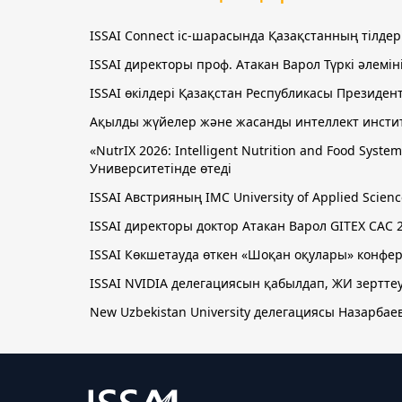
ISSAI Connect іс-шарасында Қазақстанның тілде
ISSAI директоры проф. Атакан Варол Түркі әлем
ISSAI өкілдері Қазақстан Республикасы Президен
Ақылды жүйелер және жасанды интеллект инстит
«NutrIX 2026: Intelligent Nutrition and Food Sy
Университетінде өтеді
ISSAI Австрияның IMC University of Applied Sci
ISSAI директоры доктор Атакан Варол GITEX CAC 
ISSAI Көкшетауда өткен «Шоқан оқулары» кон
ISSAI NVIDIA делегациясын қабылдап, ЖИ зертте
New Uzbekistan University делегациясы Назарбаев