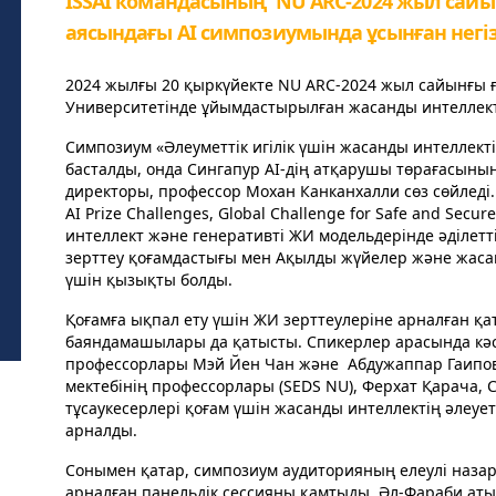
ISSAI командасының NU ARC-2024 жыл сай
аясындағы АІ симпозиумында ұсынған негі
2024 жылғы 20 қыркүйекте NU ARC-2024 жыл сайынғы
Университетінде ұйымдастырылған жасанды интеллек
Симпозиум «Әлеуметтік игілік үшін жасанды интеллект
басталды, онда Сингапур AI-дің атқарушы төрағасын
директоры, профессор Мохан Канканхалли сөз сөйледі. 
AI Prize Challenges, Global Challenge for Safe and Se
интеллект және генеративті ЖИ модельдерінде әділетт
зерттеу қоғамдастығы мен Ақылды жүйелер және жасан
үшін қызықты болды.
Қоғамға ықпал ету үшін ЖИ зерттеулеріне арналған қат
баяндамашылары да қатысты. Спикерлер арасында кәс
профессорлары Мэй Йен Чан және Абдужаппар Гаипов
мектебінің профессорлары (SEDS NU), Ферхат Қарача,
тұсаукесерлері қоғам үшін жасанды интеллектің әлеуе
арналды.
Сонымен қатар, симпозиум аудиторияның елеулі назар
арналған панельдік сессияны қамтыды. Әл-Фараби аты