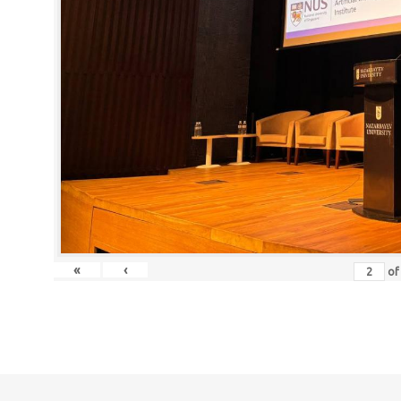
«
‹
o