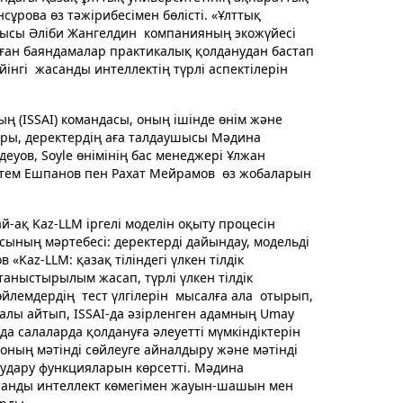
рова өз тәжірибесімен бөлісті. «Ұлттық
шысы Әліби Жангелдин компанияның экожүйесі
ан баяндамалар практикалық қолданудан бастап
інгі жасанды интеллектің түрлі аспектілерін
 (ISSAI) командасы, оның ішінде өнім және
ры, деректердің аға талдаушысы Мәдина
еуов, Soyle өнімінің бас менеджері Ұлжан
стем Ешпанов пен Рахат Мейрамов өз жобаларын
й-ақ Kaz-LLM іргелі моделін оқыту процесін
сының мәртебесі: деректерді дайындау, модельді
Kaz-LLM: қазақ тіліндегі үлкен тілдік
аныстырылым жасап, түрлі үлкен тілдік
лемдердің тест үлгілерін мысалға ала отырып,
ралы айтып, ISSAI-да әзірленген адамның Umay
а салаларда қолдануға әлеуетті мүмкіндіктерін
 оның мәтінді сөйлеуге айналдыру және мәтінді
 аудару функцияларын көрсетті. Мәдина
асанды интеллект көмегімен жауын-шашын мен