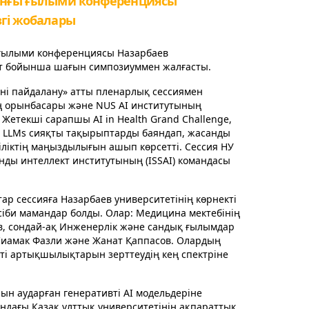
ынғы ғылыми конференциясы
згі жобалары
 ғылыми конференциясы Назарбаев
т бойынша шағын симпозиуммен жалғасты.
іні пайдалану» атты пленарлық сессиямен
ың орынбасары және NUS AI институтының
Жетекші сарапшы AI in Health Grand Challenge,
cure LLMs сияқты тақырыптарды баяндап, жасанды
іліктің маңыздылығын ашып көрсетті. Сессия НУ
ды интеллект институтының (ISSAI) командасы
ар сессияға Назарбаев университетінің көрнекті
іби мамандар болды. Олар: Медицина мектебінің
, сондай-ақ Инженерлік және сандық ғылымдар
 Сиамак Фазли және Жанат Қаппасов. Олардың
тті артықшылықтарын зерттеудің кең спектріне
ын аударған генеративті AI модельдеріне
ндағы Қазақ ұлттық университетінің ақпараттық