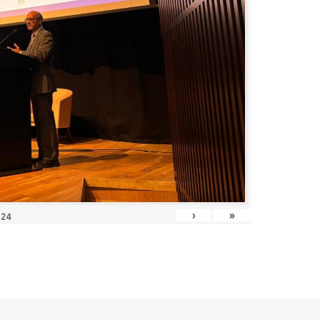
›
»
f
24