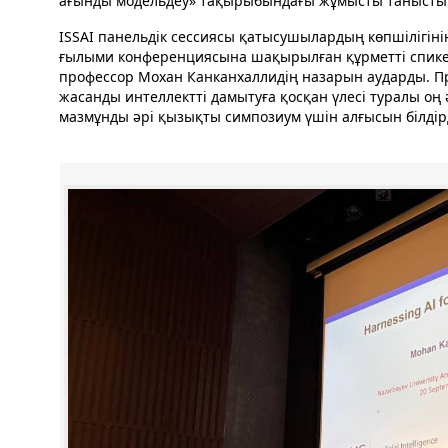
ағынды модельдеу» тақырыбындағы жұмысты танысты
ISSAI панельдік сессиясы қатысушылардың көпшілігін
ғылыми конференциясына шақырылған құрметті спике
профессор Мохан Канканхаллидің назарын аударды. П
жасанды интеллектті дамытуға қосқан үлесі туралы оң
мазмұнды әрі қызықты симпозиум үшін алғысын білдірд