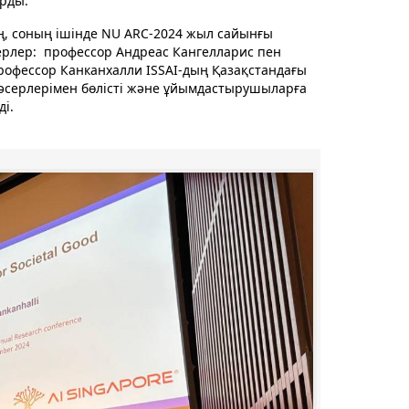
рды.
ің, соның ішінде NU ARC-2024 жыл сайынғы
рлер: профессор Андреас Кангелларис пен
рофессор Канканхалли ISSAI-дың Қазақстандағы
 әсерлерімен бөлісті және ұйымдастырушыларға
і.