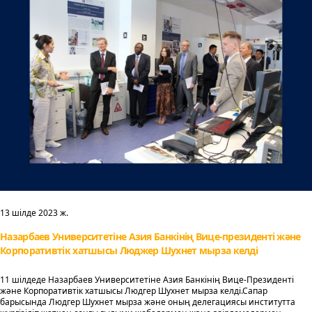
13 шілде 2023 ж.
Назарбаев Университетіне Азия Банкінің Вице-президенті және
Корпоративтік хатшысы Люджер Шухнет мырза келді
11 шілдеде Назарбаев Университетіне Азия Банкінің Вице-Президенті
және Корпоративтік хатшысы Людгер Шухнет мырза келді.Сапар
барысында Людгер Шухнет мырза және оның делегациясы институтта