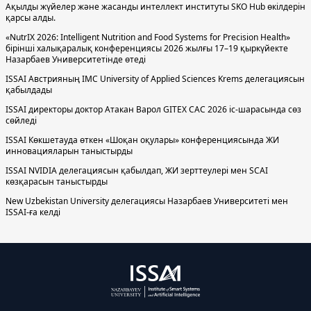
Ақылды жүйелер және жасанды интеллект институты SKO Hub өкілдерін
қарсы алды.
«NutrIX 2026: Intelligent Nutrition and Food Systems for Precision Health»
бірінші халықаралық конференциясы 2026 жылғы 17–19 қыркүйекте
Назарбаев Университетінде өтеді
ISSAI Австрияның IMC University of Applied Sciences Krems делегациясын
қабылдады
ISSAI директоры доктор Атакан Варол GITEX CAC 2026 іс-шарасында сөз
сөйледі
ISSAI Көкшетауда өткен «Шоқан оқулары» конференциясында ЖИ
инновацияларын таныстырды
ISSAI NVIDIA делегациясын қабылдап, ЖИ зерттеулері мен SCAI
көзқарасын таныстырды
New Uzbekistan University делегациясы Назарбаев Университеті мен
ISSAI-ға келді