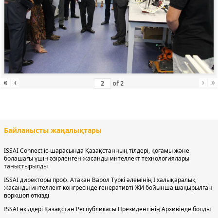
«
‹
›
»
of
2
Байланысты жаңалықтары
ISSAI Connect іс-шарасында Қазақстанның тілдері, қоғамы және
болашағы үшін әзірленген жасанды интеллект технологиялары
таныстырылды
ISSAI директоры проф. Атакан Варол Түркі әлемінің І халықаралық
жасанды интеллект конгресінде генеративті ЖИ бойынша шақырылған
воркшоп өткізді
ISSAI өкілдері Қазақстан Республикасы Президентінің Архивінде болды