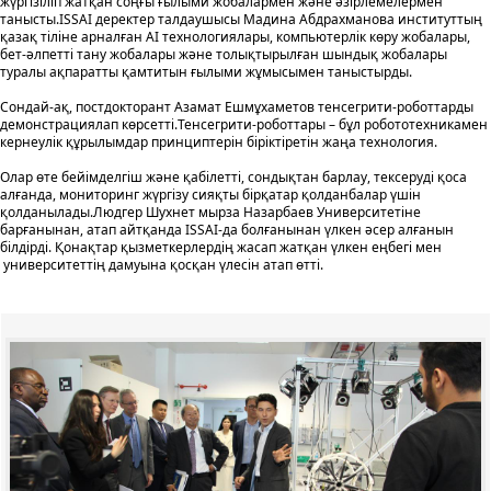
жүргізіліп жатқан соңғы ғылыми жобалармен және әзірлемелермен
танысты.ISSAI деректер талдаушысы Мадина Абдрахманова институттың
қазақ тіліне арналған AI технологиялары, компьютерлік көру жобалары,
бет-әлпетті тану жобалары және толықтырылған шындық жобалары
туралы ақпаратты қамтитын ғылыми жұмысымен таныстырды.
Сондай-ақ, постдокторант Азамат Ешмұхаметов тенсегрити-роботтарды
демонстрациялап көрсетті.Teнсегрити-роботтары – бұл робототехникамен
кернеулік құрылымдар принциптерін біріктіретін жаңа технология.
Олар өте бейімделгіш және қабілетті, сондықтан барлау, тексеруді қоса
алғанда, мониторинг жүргізу сияқты бірқатар қолданбалар үшін
қолданылады.Людгер Шухнет мырза Назарбаев Университетіне
барғанынан, атап айтқанда ISSAI-да болғанынан үлкен әсер алғанын
білдірді. Қонақтар қызметкерлердің жасап жатқан үлкен еңбегі мен
университеттің дамуына қосқан үлесін атап өтті.