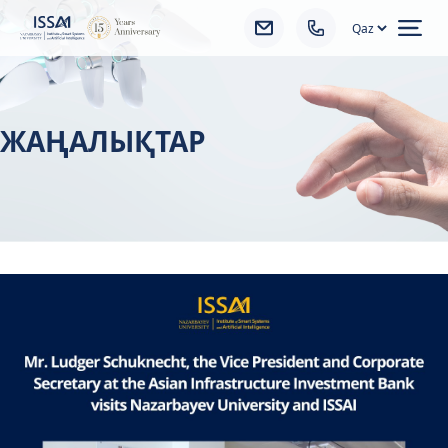
Ope
ЖАҢАЛЫҚТАР